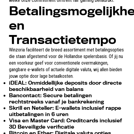
welke onze commitment omtrent fair gaming benadrukt.
Betalingsmogelijkh
en
Transactietempo
Winzoria faciliteert de breed assortiment met betalingsopties
die staan afgestemd voor de Hollandse spelersbasis. Of jij nu
een voorkeur geef voor conventionele overmakingen,
gangbare e-wallets of actuele digitale valuta, wij allen bieden
jouw optie door lage betaalkosten.
iDEAL:
Onmiddellijke deposits door directe
beschikbaarheid van balans
Bancontact:
Secure betalingen
rechtstreeks vanaf je bankrekening
Skrill en Neteller:
E-wallets inclusief rappe
uitbetalingen in 6 uren
Visa en Master Card:
Creditcards inclusief
3D Beveiligde verificatie
Bitcoin en Ether:
Digitale valuta opties