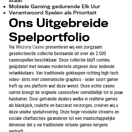
staat
Mobiele Gaming gedurende Elk Uur
Verantwoord Spelen als Prioriteit
Ons Uitgebreide
Spelportfolio
Via
Winzoria Casino
presenteren wij een zorgzaam
geselecteerde collectie bestaande uit over als 2.500
casinospellen beschikbaar. Deze collectie blijft continu
geüpdatet met nieuwe modernste uitgaven door leidende
ontwikkelaars. Van traditionele gokkaspen richting high-tech
video- slots met cinematische graphics - ieder soort gamer
treft op ons platform wat deze wenst. Onze echte casino
ruimte brengt de originele casinosfeer onmiddellijk tot in jouw
huiskamer. Door getrainde dealers welke in realtime games
als blackjack, roulette en baccarat verzorgen, creëren wij u
deze unieke speluitvoering. Onze hoge-resolutie streams en
sociale chatfuncties garanderen tot een maatschappelijke
dimensie dat u via traditionele virtuele games nergens
aantreft.