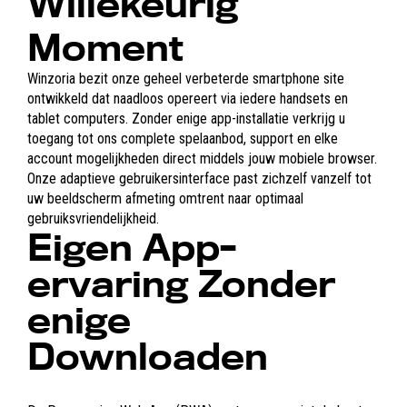
Willekeurig
Moment
Winzoria bezit onze geheel verbeterde smartphone site
ontwikkeld dat naadloos opereert via iedere handsets en
tablet computers. Zonder enige app-installatie verkrijg u
toegang tot ons complete spelaanbod, support en elke
account mogelijkheden direct middels jouw mobiele browser.
Onze adaptieve gebruikersinterface past zichzelf vanzelf tot
uw beeldscherm afmeting omtrent naar optimaal
gebruiksvriendelijkheid.
Eigen App-
ervaring Zonder
enige
Downloaden