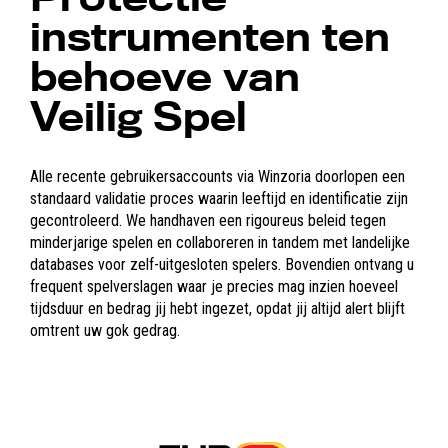
instrumenten ten
behoeve van
Veilig Spel
Alle recente gebruikersaccounts via Winzoria doorlopen een
standaard validatie proces waarin leeftijd en identificatie zijn
gecontroleerd. We handhaven een rigoureus beleid tegen
minderjarige spelen en collaboreren in tandem met landelijke
databases voor zelf-uitgesloten spelers. Bovendien ontvang u
frequent spelverslagen waar je precies mag inzien hoeveel
tijdsduur en bedrag jij hebt ingezet, opdat jij altijd alert blijft
omtrent uw gok gedrag.