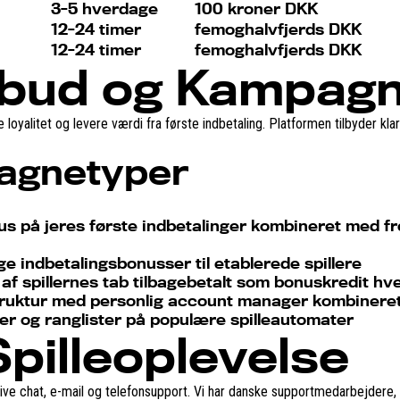
3-5 hverdage
100 kroner DKK
12-24 timer
femoghalvfjerds DKK
12-24 timer
femoghalvfjerds DKK
lbud og Kampag
yalitet og levere værdi fra første indbetaling. Platformen tilbyder klare
agnetyper
s på jeres første indbetalinger kombineret med fr
 indbetalingsbonusser til etablerede spillere
f spillernes tab tilbagebetalt som bonuskredit hve
truktur med personlig account manager kombinere
og ranglister på populære spilleautomater
pilleoplevelse
ive chat, e-mail og telefonsupport. Vi har danske supportmedarbejdere, d