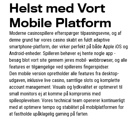
Helst med Vort
Mobile Platform
Moderne casinospillere efterspørger tilpasningsevne, og af
denne grund har vores casino skabt en fuldt adaptive
smartphone-platform, der virker perfekt på både Apple iOS og
Android-enheder. Spilleren behøver ej hente nogle app -
besøg blot vort site gennem jeres mobil- webbrowser, og alle
features er tilgængelige ved spillerens fingerspidser.
Den mobile version opretholder alle features fra desktop-
udgaven, inklusive live casino, samtlige slots og komplette
account management. Visuals og lydkvalitet er optimeret til
small monitors ej at komme på kompromis med
spilleoplevelsen. Vores technical team opererer kontinuerligt
med at optimere tempo og stabilitet på mobilplatformen for
at fastholde upåklagelig gaming på farten.