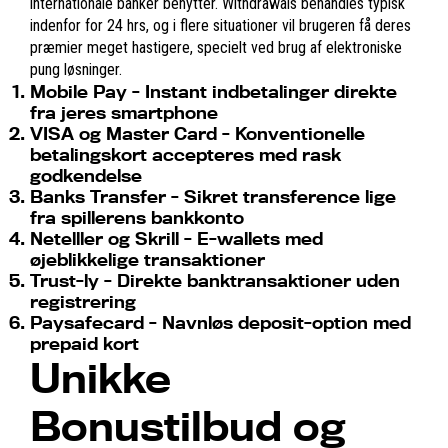
internationale banker benytter. Withdrawals behandles typisk
indenfor for 24 hrs, og i flere situationer vil brugeren få deres
præmier meget hastigere, specielt ved brug af elektroniske
pung løsninger.
Mobile Pay - Instant indbetalinger direkte
fra jeres smartphone
VISA og Master Card - Konventionelle
betalingskort accepteres med rask
godkendelse
Banks Transfer - Sikret transference lige
fra spillerens bankkonto
Netelller og Skrill - E-wallets med
øjeblikkelige transaktioner
Trust-ly - Direkte banktransaktioner uden
registrering
Paysafecard - Navnløs deposit-option med
prepaid kort
Unikke
Bonustilbud og