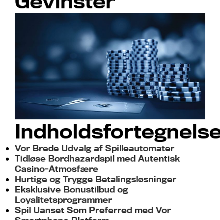
Gevinster
Indholdsfortegnels
Vor Brede Udvalg af Spilleautomater
Tidløse Bordhazardspil med Autentisk
Casino-Atmosfære
Hurtige og Trygge Betalingsløsninger
Eksklusive Bonustilbud og
Loyalitetsprogrammer
Spil Uanset Som Preferred med Vor