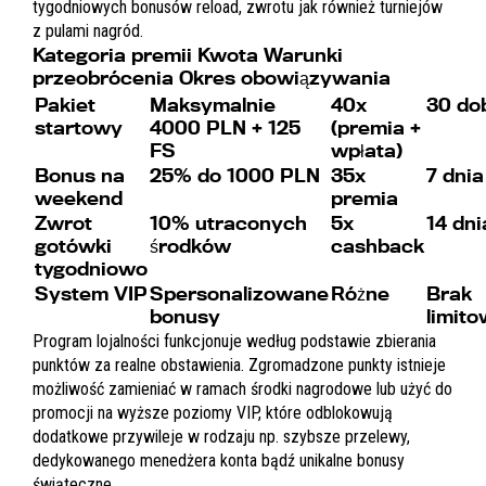
tygodniowych bonusów reload, zwrotu jak również turniejów
z pulami nagród.
Kategoria premii Kwota Warunki
przeobrócenia Okres obowiązywania
Pakiet
Maksymalnie
40x
30 do
startowy
4000 PLN + 125
(premia +
FS
wpłata)
Bonus na
25% do 1000 PLN
35x
7 dnia
weekend
premia
Zwrot
10% utraconych
5x
14 dni
gotówki
środków
cashback
tygodniowo
System VIP
Spersonalizowane
Różne
Brak
bonusy
limit
Program lojalności funkcjonuje według podstawie zbierania
punktów za realne obstawienia. Zgromadzone punkty istnieje
możliwość zamieniać w ramach środki nagrodowe lub użyć do
promocji na wyższe poziomy VIP, które odblokowują
dodatkowe przywileje w rodzaju np. szybsze przelewy,
dedykowanego menedżera konta bądź unikalne bonusy
świąteczne.