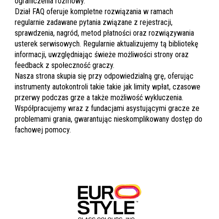
ograniczenia rozmowy.
Dział FAQ oferuje kompletne rozwiązania w ramach
regularnie zadawane pytania związane z rejestracji,
sprawdzenia, nagród, metod płatności oraz rozwiązywania
usterek serwisowych. Regularnie aktualizujemy tą bibliotekę
informacji, uwzględniając świeże możliwości strony oraz
feedback z społeczność graczy.
Nasza strona skupia się przy odpowiedzialną grę, oferując
instrumenty autokontroli takie takie jak limity wpłat, czasowe
przerwy podczas grze a także możliwość wykluczenia.
Współpracujemy wraz z fundacjami asystującymi gracze ze
problemami grania, gwarantując nieskomplikowany dostęp do
fachowej pomocy.