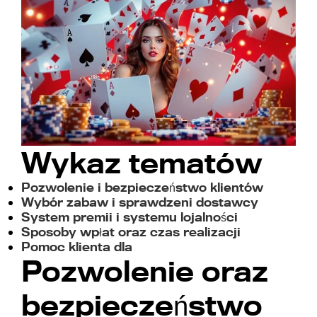
Wykaz tematów
Pozwolenie i bezpieczeństwo klientów
Wybór zabaw i sprawdzeni dostawcy
System premii i systemu lojalności
Sposoby wpłat oraz czas realizacji
Pomoc klienta dla
Pozwolenie oraz
bezpieczeństwo