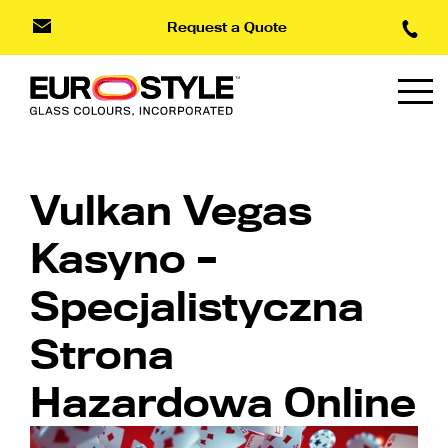
Request a Quote
Vulkan Vegas
Kasyno –
Specjalistyczna
Strona
Hazardowa Online