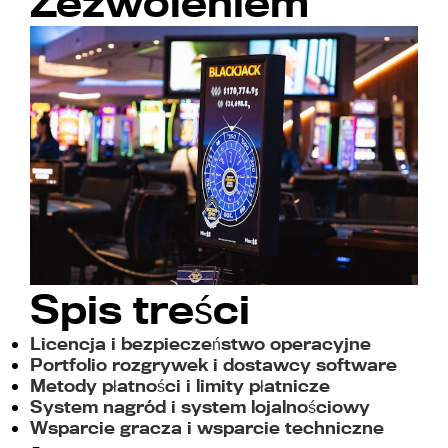
Zezwoleniem
Spis treści
Licencja i bezpieczeństwo operacyjne
Portfolio rozgrywek i dostawcy software
Metody płatności i limity płatnicze
System nagród i system lojalnościowy
Wsparcie gracza i wsparcie techniczne