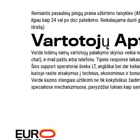
Remiantis pasaulinių pinigų prania užkirtimo taisykles (
ilgiau kaip 24 val po doc pateikimo. Reikalaujama duoti 
išrašą).
Vartotojų A
Verde lošimų namų vartotojų palaikymo skyrius veikia nuol
chat), e-mail paštu arba telefonu. Tipinis response laikas
Šios support operatoriai šneka LT, angliškai bei dar keli
kurioje rasite atsakymus į technius, ekonominius ir bonu
Verde kazino stengiasi užtikrinti ne tik kokybiškus žaidi
specialiose mechanizmuose, pavyzdžiui tokiais kaip savik