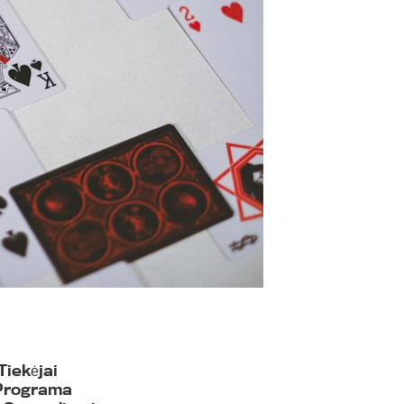
Tiekėjai
 Programa