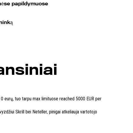
inėse papildymuose
ninką
ansiniai
10 eurų, tuo tarpu max limituose reached 5000 EUR per
zdžiui Skrill bei Neteller, pinigai atkeliauja vartotojo