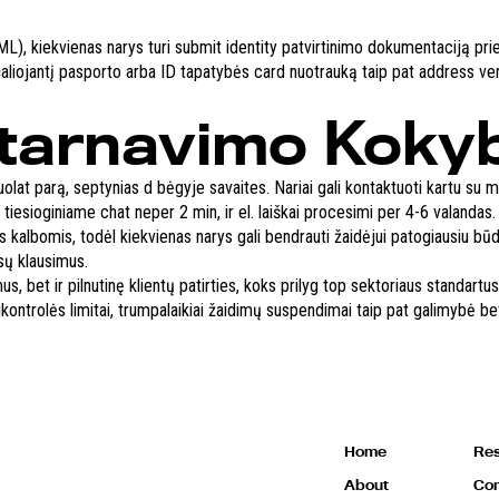
AML), kiekvienas narys turi submit identity patvirtinimo dokumentaciją pr
galiojantį pasporto arba ID tapatybės card nuotrauką taip pat address ve
ptarnavimo Koky
at parą, septynias d bėgyje savaites. Nariai gali kontaktuoti kartu su mum
 tiesioginiame chat neper 2 min, ir el. laiškai procesimi per 4-6 valandas.
ais kalbomis, todėl kiekvienas narys gali bendrauti žaidėjui patogiausiu bū
sų klausimus.
mus, bet ir pilnutinę klientų patirties, koks prilyg top sektoriaus standar
ontrolės limitai, trumpalaikiai žaidimų suspendimai taip pat galimybė be
Home
Res
About
Com