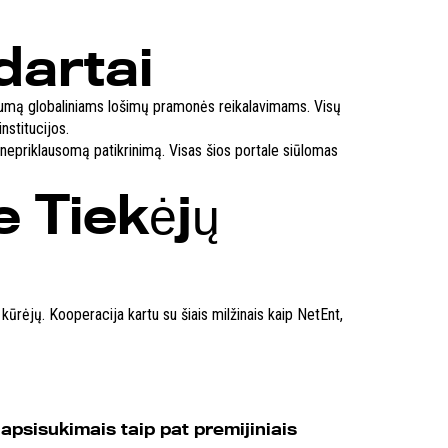
dartai
mumą globaliniams lošimų pramonės reikalavimams. Visų
nstitucijos.
nepriklausomą patikrinimą. Visas šios portale siūlomas
e Tiekėjų
ūrėjų. Kooperacija kartu su šiais milžinais kaip NetEnt,
apsisukimais taip pat premijiniais