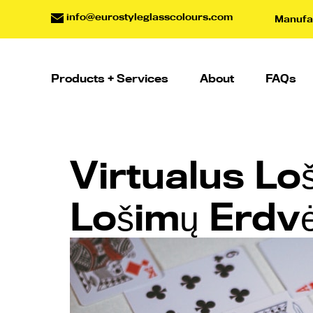
info@eurostyleglasscolours.com
Manufac
Products + Services
About
FAQs
Virtualus Lo
Lošimų Erdvė