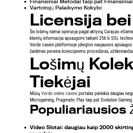
Finansiniai Metodai taip pat Finansinia
Vartotojų Palaikymo Kokybė
Licensija be
Šis lošimų namai operuoja pagal aktyvią Curaçao eGami
klientų informacija apsaugomi taikant 256 b SSL technolo
Verde casino platformoje įdiegtos naujausios apsaugos į
žaidimas pereina licencijavimo procedūras, užtikrinanči
Lošimų Kolek
Tiekėjai
Mūsų
Verde online casino
portalas pateikia daugiau negu
Microgaming, Pragmatic Play taip pat Evolution Gaming le
Populiariausios 
Video Slotai:
daugiau kaip 2000 skirting