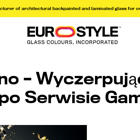
turer of architectural backpainted and laminated glass for o
ino – Wyczerpują
po Serwisie Gam