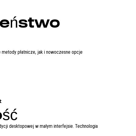
zeństwo
e metody płatnicze, jak i nowoczesne opcje
t
ość
ycji desktopowej w małym interfejsie. Technologia