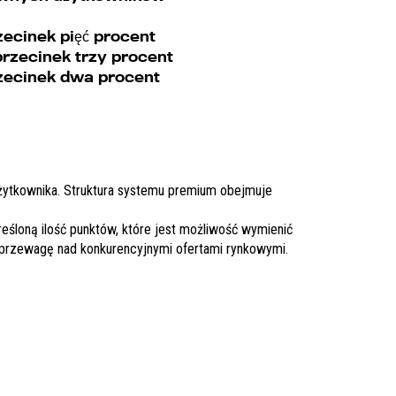
zecinek pięć procent
przecinek trzy procent
rzecinek dwa procent
użytkownika. Struktura systemu premium obejmuje
śloną ilość punktów, które jest możliwość wymienić
ą przewagę nad konkurencyjnymi ofertami rynkowymi.