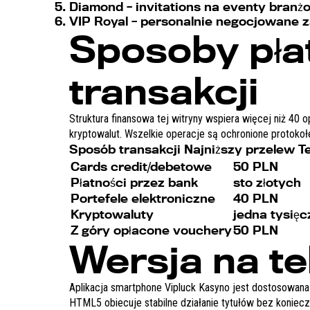
Diamond
– invitations na eventy branż
VIP Royal
– personalnie negocjowane z
Sposoby pła
transakcji
Struktura finansowa tej witryny wspiera więcej niż 40
kryptowalut. Wszelkie operacje są ochronione protokoł
Sposób transakcji Najniższy przelew Te
Cards credit/debetowe
50 PLN
Płatności przez bank
sto złotych
Portefele elektroniczne
40 PLN
Kryptowaluty
jedna tysię
Z góry opłacone vouchery
50 PLN
Wersja na te
Aplikacja smartphone Vipluck Kasyno jest dostosowana
HTML5 obiecuje stabilne działanie tytułów bez koniec