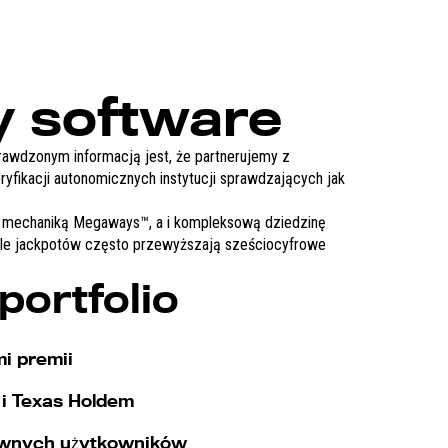
y software
prawdzonym informacją jest, że partnerujemy z
ryfikacji autonomicznych instytucji sprawdzających jak
z mechaniką Megaways™, a i kompleksową dziedzinę
 pule jackpotów często przewyższają sześciocyfrowe
ortfolio
i premii
a i Texas Holdem
tywnych użytkowników