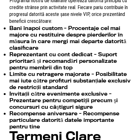
Programul nostru de loialitate operează datorită principiu cu
credite strânse prin activitate real. Fiecare pariu contribuie în
progresul datorită aceste șase nivele VIP, orice prezentând
beneficii crescătoare:
Bani înapoi custom
- Procentaje cel mai
majore cu restituire despre pierderilor în
măsura în care mergi mai departe datorită
clasificare
Reprezentant cu cont dedicat
- Suport
prioritară și recomandări personalizate
pentru membrii din top
Limite cu retragere majorate
- Posibilitate
mai iute către profituri substanțiale exclusiv
de restricții standard
Invitații către evenimente exclusive
-
Prezentare pentru competiţii precum şi
concursuri cu câştiguri sigure
Recompense aniversare
- Recompense
particulare datorită datele importante
pentru tine
Termeni Clare