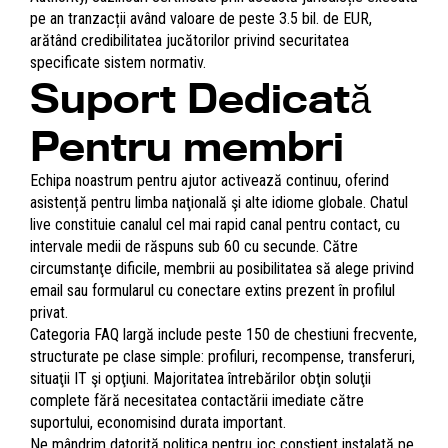
pe an tranzacții având valoare de peste 3.5 bil. de EUR,
arătând credibilitatea jucătorilor privind securitatea
specificate sistem normativ.
Suport Dedicată
Pentru membri
Echipa noastrum pentru ajutor activează continuu, oferind
asistență pentru limba naţională şi alte idiome globale. Chatul
live constituie canalul cel mai rapid canal pentru contact, cu
intervale medii de răspuns sub 60 cu secunde. Către
circumstanţe dificile, membrii au posibilitatea să alege privind
email sau formularul cu conectare extins prezent în profilul
privat.
Categoria FAQ largă include peste 150 de chestiuni frecvente,
structurate pe clase simple: profiluri, recompense, transferuri,
situaţii IT şi opţiuni. Majoritatea întrebărilor obţin soluţii
complete fără necesitatea contactării imediate către
suportului, economisind durata important.
Ne mândrim datorită politica pentru joc conştient instalată pe