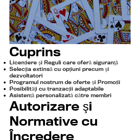
Cuprins
Licențiere şi Reguli care oferă siguranţă
Selecţia extinsă cu opţiuni precum şi
dezvoltatori
Programul nostrum de oferte și Promoții
Posibilităţi cu tranzacţii adaptabile
Asistență personalizată către membri
Autorizare şi
Normative cu
Încredere