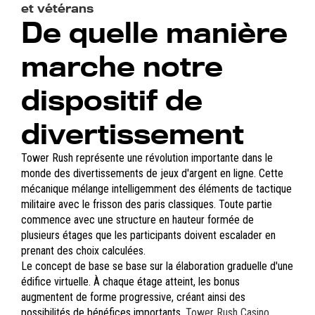
et vétérans
De quelle manière
marche notre
dispositif de
divertissement
Tower Rush représente une révolution importante dans le
monde des divertissements de jeux d'argent en ligne. Cette
mécanique mélange intelligemment des éléments de tactique
militaire avec le frisson des paris classiques. Toute partie
commence avec une structure en hauteur formée de
plusieurs étages que les participants doivent escalader en
prenant des choix calculées.
Le concept de base se base sur la élaboration graduelle d'une
édifice virtuelle. À chaque étage atteint, les bonus
augmentent de forme progressive, créant ainsi des
possibilités de bénéfices importants.
Tower Rush Casino