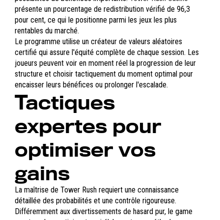
présente un pourcentage de redistribution vérifié de 96,3
pour cent, ce qui le positionne parmi les jeux les plus
rentables du marché.
Le programme utilise un créateur de valeurs aléatoires
certifié qui assure l'équité complète de chaque session. Les
joueurs peuvent voir en moment réel la progression de leur
structure et choisir tactiquement du moment optimal pour
encaisser leurs bénéfices ou prolonger l'escalade.
Tactiques
expertes pour
optimiser vos
gains
La maîtrise de Tower Rush requiert une connaissance
détaillée des probabilités et une contrôle rigoureuse.
Différemment aux divertissements de hasard pur, le game