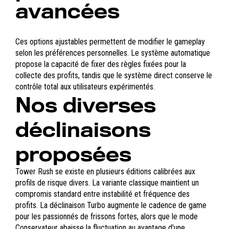
avancées
Ces options ajustables permettent de modifier le gameplay
selon les préférences personnelles. Le système automatique
propose la capacité de fixer des règles fixées pour la
collecte des profits, tandis que le système direct conserve le
contrôle total aux utilisateurs expérimentés.
Nos diverses
déclinaisons
proposées
Tower Rush se existe en plusieurs éditions calibrées aux
profils de risque divers. La variante classique maintient un
compromis standard entre instabilité et fréquence des
profits. La déclinaison
Turbo
augmente le cadence de game
pour les passionnés de frissons fortes, alors que le mode
Conservateur
abaisse la fluctuation au avantage d'une