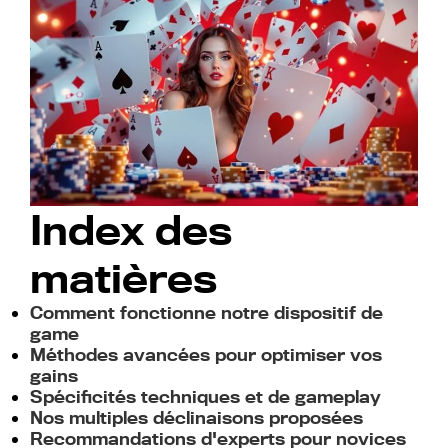
Index des
matières
Comment fonctionne notre dispositif de
game
Méthodes avancées pour optimiser vos
gains
Spécificités techniques et de gameplay
Nos multiples déclinaisons proposées
Recommandations d'experts pour novices