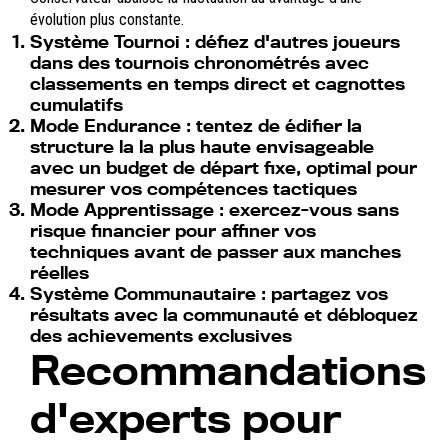
évolution plus constante.
Système Tournoi
: défiez d'autres joueurs
dans des tournois chronométrés avec
classements en temps direct et cagnottes
cumulatifs
Mode Endurance
: tentez de édifier la
structure la la plus haute envisageable
avec un budget de départ fixe, optimal pour
mesurer vos compétences tactiques
Mode Apprentissage
: exercez-vous sans
risque financier pour affiner vos
techniques avant de passer aux manches
réelles
Système Communautaire
: partagez vos
résultats avec la communauté et débloquez
des achievements exclusives
Recommandations
d'experts pour