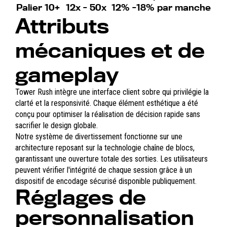
Palier 10+
12x - 50x
12%
-18% par manche
Attributs
mécaniques et de
gameplay
Tower Rush intègre une interface client sobre qui privilégie la
clarté et la responsivité. Chaque élément esthétique a été
conçu pour optimiser la réalisation de décision rapide sans
sacrifier le design globale.
Notre système de divertissement fonctionne sur une
architecture reposant sur la technologie chaîne de blocs,
garantissant une ouverture totale des sorties. Les utilisateurs
peuvent vérifier l'intégrité de chaque session grâce à un
dispositif de encodage sécurisé disponible publiquement.
Réglages de
personnalisation