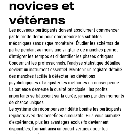
novices et
vétérans
Les nouveaux participants doivent absolument commencer
par le mode démo pour comprendre les subtilités
mécaniques sans risque monétaire. Étudier les schémas de
partie pendant au moins une vingtaine de manches permet
d'intégrer les tempos et d'identifier les phases critiques.
Concernant les professionnels, l'analyse statistique détaillée
devient un instrument essentiel. Maintenir un registre détaillé
des manches facilite à détecter les déviations
psychologiques et à ajuster les méthodes en conséquence.
La patience demeure la qualité principale : les profits
importants se bâtissent sur la durée, jamais par des moments
de chance uniques.
Le système de récompenses fidélité bonifie les participants
réguliers avec des bénéfices cumulatifs. Plus vous cumulez
d'expérience, plus les avantages exclusifs deviennent
disponibles, formant ainsi un circuit vertueux pour les