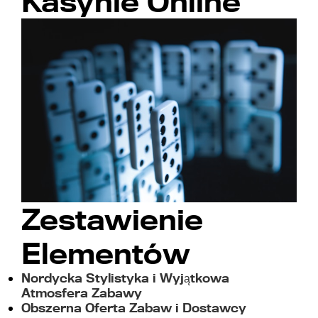
Kasynie Online
Zestawienie
Elementów
Nordycka Stylistyka i Wyjątkowa
Atmosfera Zabawy
Obszerna Oferta Zabaw i Dostawcy