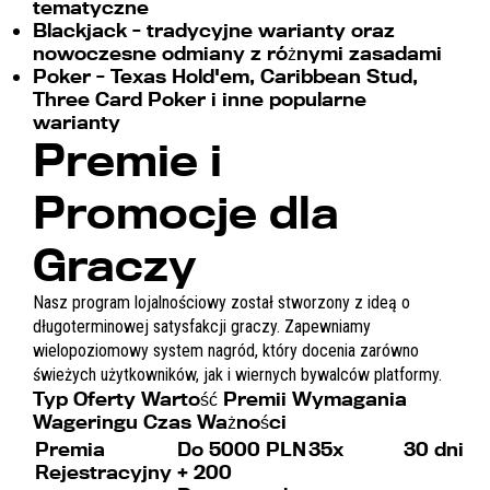
tematyczne
Blackjack
- tradycyjne warianty oraz
nowoczesne odmiany z różnymi zasadami
Poker
- Texas Hold'em, Caribbean Stud,
Three Card Poker i inne popularne
warianty
Premie i
Promocje dla
Graczy
Nasz program lojalnościowy został stworzony z ideą o
długoterminowej satysfakcji graczy. Zapewniamy
wielopoziomowy system nagród, który docenia zarówno
świeżych użytkowników, jak i wiernych bywalców platformy.
Typ Oferty Wartość Premii Wymagania
Wageringu Czas Ważności
Premia
Do 5000 PLN
35x
30 dni
Rejestracyjny
+ 200