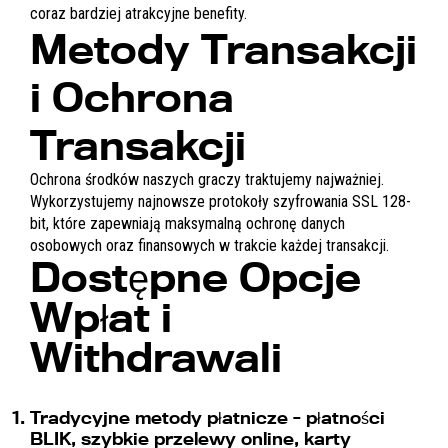
coraz bardziej atrakcyjne benefity.
Metody Transakcji
i Ochrona
Transakcji
Ochrona środków naszych graczy traktujemy najważniej.
Wykorzystujemy najnowsze protokoły szyfrowania SSL 128-
bit, które zapewniają maksymalną ochronę danych
osobowych oraz finansowych w trakcie każdej transakcji.
Dostępne Opcje
Wpłat i
Withdrawali
Tradycyjne metody płatnicze
- płatności
BLIK, szybkie przelewy online, karty