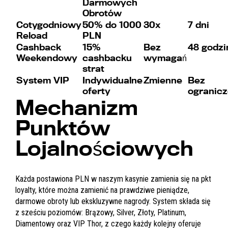
Darmowych
Obrotów
Cotygodniowy
50% do 1000
30x
7 dni
Reload
PLN
Cashback
15%
Bez
48 godzi
Weekendowy
cashbacku
wymagań
strat
System VIP
Indywidualne
Zmienne
Bez
oferty
ogranicz
Mechanizm
Punktów
Lojalnościowych
Każda postawiona PLN w naszym kasynie zamienia się na pkt
loyalty, które można zamienić na prawdziwe pieniądze,
darmowe obroty lub ekskluzywne nagrody. System składa się
z sześciu poziomów: Brązowy, Silver, Złoty, Platinum,
Diamentowy oraz VIP Thor, z czego każdy kolejny oferuje