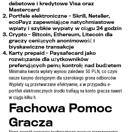
debetowe i kredytowe Visa oraz
Mastercard
Portfele elektroniczne
- Skrill, Neteller,
ecoPayz zapewniające natychmiastowe
wpłaty i szybkie wypłaty w ciągu 24 godzin
Crypto
- Bitcoin, Ethereum, Litecoin dla
graczy ceniących anonimowość i
błyskawiczne transakcje
Karty prepaid
- Paysafecard jako
rozwiązanie dla użytkowników
preferujących pełną kontrolę nad budżetem
Minimalna kwota wpłaty wynosi zaledwie 50 PLN, co czyni
nasze kasyno dostępnym dla szerokiego grona odbiorców.
Wypłaty są przetwarzane efektywnie, a w przypadku e-
portfeli elektronicznych środki trafiają na konto gracza nawet
w ciągu kilku h.
Fachowa Pomoc
Gracza