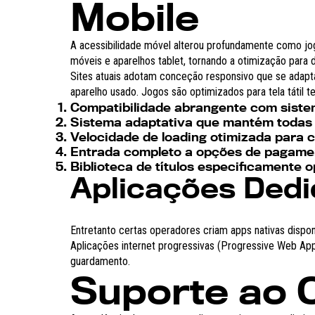
Mobile
A acessibilidade móvel alterou profundamente como jog
móveis e aparelhos tablet, tornando a otimização para d
Sites atuais adotam conceção responsivo que se adapt
aparelho usado. Jogos são optimizados para tela tátil t
Compatibilidade abrangente com siste
Sistema adaptativa que mantém todas 
Velocidade de loading otimizada para 
Entrada completo a opções de pagament
Biblioteca de títulos especificamente
Aplicações Dedi
Entretanto certas operadores criam apps nativas dispo
Aplicações internet progressivas (Progressive Web Apps)
guardamento.
Suporte ao C