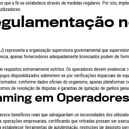
que a fé se estabelece através de medidas regulares. Por isto, impl
tilizadores.
egulamentação n
 representa a organização supervisora governamental que supervisiona t
ência, apenas fornecedores adequadamente licenciados podem de forma 
 de requisitos extremamente estritos. Os operadores devem evidenciar
jogos disponibilizados submetem-se por verificações imparciais de equi
formados: conforme dados oficiais do organismo, apenas plataformas ce
mos de resolução de disputas e garantias de quitação de ganhos genu
Gaming em Operadores
rece benefícios reais que salvaguardam os necessidades dos utilizadore
as operações empresariais, certificando que retiradas possam ser exe
 estabelecer ferramentas de autolimitação, restrições de depósito perso