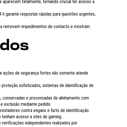
s aparecem fatalmente, tornando crucial ter acesso a
4 h garante respostas rápidas para questões urgentes,
ioma removem impedimentos de contacto e mostram
ados
 de ações de segurança fortes não somente atende
proteção sofisticados, sistemas de identificação de
s, conservadas e processadas de alinhamento com
 e exclusão mediante pedido.
prestadores contra engano e furto de identificação.
o tenham acesso a sites de gaming.
 verificações independentes realizados por