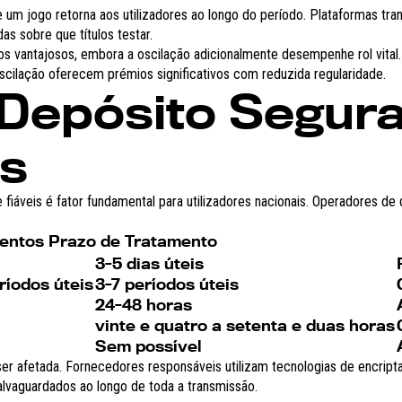
e um jogo retorna aos utilizadores ao longo do período. Plataformas tr
s sobre que títulos testar.
vantajosos, embora a oscilação adicionalmente desempenhe rol vital. 
cilação oferecem prémios significativos com reduzida regularidade.
Depósito Segura
s
 fiáveis é fator fundamental para utilizadores nacionais. Operadores 
entos Prazo de Tratamento
3-5 dias úteis
ríodos úteis
3-7 períodos úteis
24-48 horas
vinte e quatro a setenta e duas horas
Sem possível
r afetada. Fornecedores responsáveis utilizam tecnologias de encriptaç
lvaguardados ao longo de toda a transmissão.