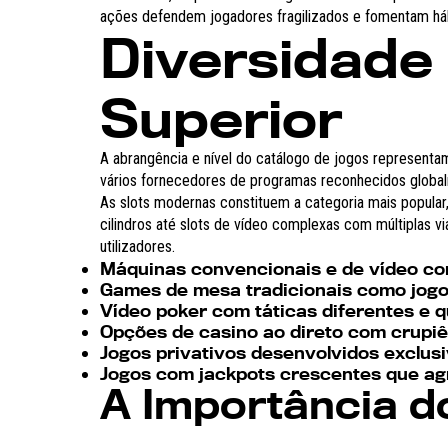
ações defendem jogadores fragilizados e fomentam háb
Diversidade
Superior
A abrangência e nível do catálogo de jogos representam
vários fornecedores de programas reconhecidos global
As slots modernas constituem a categoria mais popular,
cilindros até slots de vídeo complexas com múltiplas vi
utilizadores.
Máquinas convencionais e de vídeo com
Games de mesa tradicionais como jogo 
Vídeo poker com táticas diferentes e
Opções de casino ao direto com crupiê
Jogos privativos desenvolvidos exclus
Jogos com jackpots crescentes que ag
A Importância do