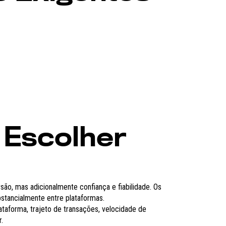
 Escolher
ão, mas adicionalmente confiança e fiabilidade. Os
stancialmente entre plataformas.
lataforma, trajeto de transações, velocidade de
.