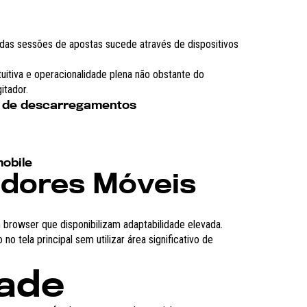
 das sessões de apostas sucede através de dispositivos
itiva e operacionalidade plena não obstante do
itador.
o de descarregamentos
mobile
adores Móveis
 browser que disponibilizam adaptabilidade elevada.
 tela principal sem utilizar área significativo de
dade