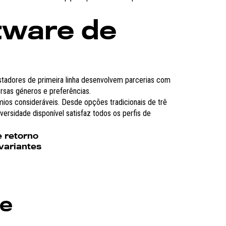
tware de
estadores de primeira linha desenvolvem parcerias com
rsas géneros e preferências.
mios consideráveis. Desde opções tradicionais de trê
versidade disponível satisfaz todos os perfis de
e retorno
variantes
de