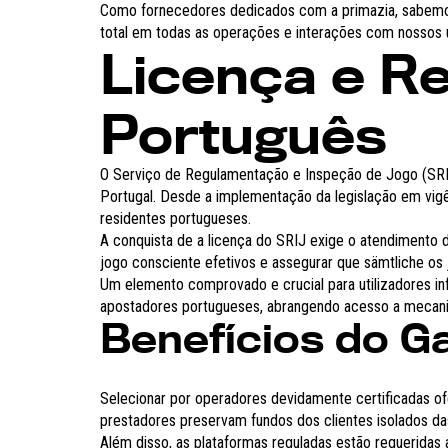
Como fornecedores dedicados com a primazia, sabemos 
total em todas as operações e interações com nossos u
Licença e R
Português
O Serviço de Regulamentação e Inspeção de Jogo (SRIJ)
Portugal. Desde a implementação da legislação em vig
residentes portugueses.
A conquista de a licença do SRIJ exige o atendimento
jogo consciente efetivos e assegurar que sämtliche os 
Um elemento comprovado e crucial para utilizadores in
apostadores portugueses, abrangendo acesso a mecanis
Benefícios do 
Selecionar por operadores devidamente certificadas ofe
prestadores preservam fundos dos clientes isolados d
Além disso, as plataformas reguladas estão requeridas a