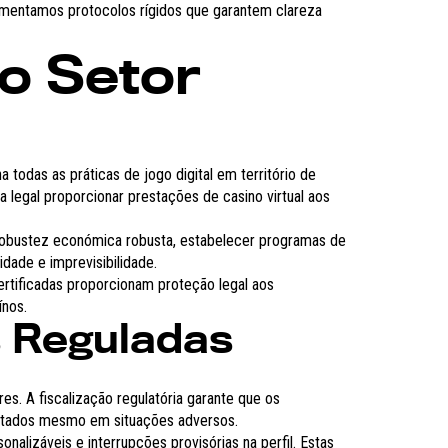
ementamos protocolos rígidos que garantem clareza
o Setor
odas as práticas de jogo digital em território de
legal proporcionar prestações de casino virtual aos
 robustez económica robusta, estabelecer programas de
dade e imprevisibilidade.
rtificadas proporcionam proteção legal aos
ínos.
 Reguladas
s. A fiscalização regulatória garante que os
cutados mesmo em situações adversos.
nalizáveis e interrupções provisórias na perfil. Estas