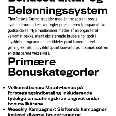
Belønningssystem
ThorFortune Casino arbejder med én transparent bonus-
system, hvormed enhver regler præsenteres transparent før
godkendelse. Nye medlemmer mødes af en organiseret
velkomst-pakke, mens eksisterende brugere har godt i
loyalitets-programmet, der tildeler point baseret i reel
gaming-aktivitet. Loyalitetspoint konverteres i casinokredit via
en transparent vekselkurs.
Primære
Bonuskategorier
Velkomstbonus:
Match-bonus på
førstegangsindbetaling inkluderende
tydelige omsætningskrav angivet under
bonusvilkårene
Weeekly Kampagner:
Skiftende kampagner
justeret diverse brugertyper og