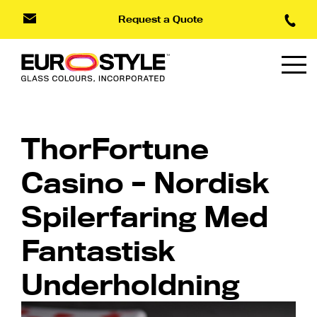
Request a Quote
ThorFortune
Casino – Nordisk
Spilerfaring Med
Fantastisk
Underholdning