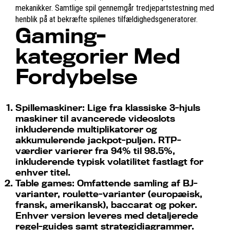
mekanikker. Samtlige spil gennemgår tredjepartstestning med
henblik på at bekræfte spilenes tilfældighedsgeneratorer.
Gaming-
kategorier Med
Fordybelse
Spillemaskiner:
Lige fra klassiske 3-hjuls
maskiner til avancerede videoslots
inkluderende multiplikatorer og
akkumulerende jackpot-puljen. RTP-
værdier varierer fra 94% til 98.5%,
inkluderende typisk volatilitet fastlagt for
enhver titel.
Table games:
Omfattende samling af BJ-
varianter, roulette-varianter (europæisk,
fransk, amerikansk), baccarat og poker.
Enhver version leveres med detaljerede
regel-guides samt strategidiagrammer.