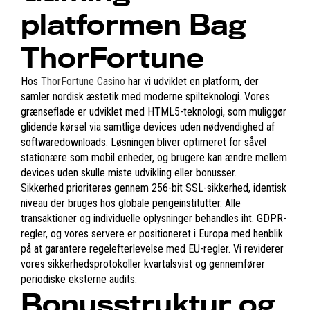
platformen Bag
ThorFortune
Hos
ThorFortune Casino
har vi udviklet en platform, der
samler nordisk æstetik med moderne spilteknologi. Vores
grænseflade er udviklet med HTML5-teknologi, som muliggør
glidende kørsel via samtlige devices uden nødvendighed af
softwaredownloads. Løsningen bliver optimeret for såvel
stationære som mobil enheder, og brugere kan ændre mellem
devices uden skulle miste udvikling eller bonusser.
Sikkerhed prioriteres gennem 256-bit SSL-sikkerhed, identisk
niveau der bruges hos globale pengeinstitutter. Alle
transaktioner og individuelle oplysninger behandles iht. GDPR-
regler, og vores servere er positioneret i Europa med henblik
på at garantere regelefterlevelse med EU-regler. Vi reviderer
vores sikkerhedsprotokoller kvartalsvist og gennemfører
periodiske eksterne audits.
Bonusstruktur og