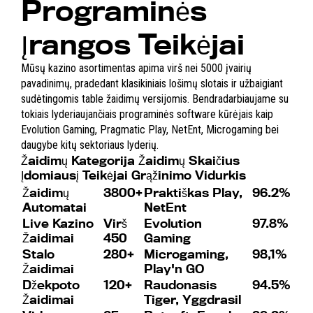
Programinės
Įrangos Teikėjai
Mūsų kazino asortimentas apima virš nei 5000 įvairių
pavadinimų, pradedant klasikiniais lošimų slotais ir užbaigiant
sudėtingomis table žaidimų versijomis. Bendradarbiaujame su
tokiais lyderiaujančiais programinės software kūrėjais kaip
Evolution Gaming, Pragmatic Play, NetEnt, Microgaming bei
daugybe kitų sektoriaus lyderių.
Žaidimų Kategorija Žaidimų Skaičius
Įdomiausį Teikėjai Grąžinimo Vidurkis
Žaidimų
3800+
Praktiškas Play,
96.2%
Automatai
NetEnt
Live Kazino
Virš
Evolution
97.8%
Žaidimai
450
Gaming
Stalo
280+
Microgaming,
98,1%
Žaidimai
Play'n GO
Džekpoto
120+
Raudonasis
94.5%
Žaidimai
Tiger, Yggdrasil