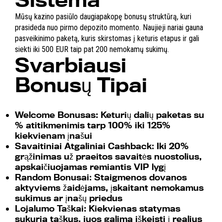
Mūsų kazino pasiūlo daugiapakopę bonusų struktūrą, kuri
prasideda nuo pirmo depozito momento. Naujieji nariai gauna
pasveikinimo paketą, kuris skirstomas į keturis etapus ir gali
siekti iki 500 EUR taip pat 200 nemokamų sukimų.
Svarbiausi
Bonusų Tipai
Welcome Bonusas:
Keturių dalių paketas su
% atitikmenimis tarp 100% iki 125%
kiekvienam įnašui
Savaitiniai Atgaliniai Cashback:
Iki 20%
grąžinimas už praeitos savaitės nuostolius,
apskaičiuojamas remiantis VIP lygį
Random Bonusai:
Staigmenos dovanos
aktyviems žaidėjams, įskaitant nemokamus
sukimus ar įnašų priedus
Lojalumo Taškai:
Kiekvienas statymas
sukuria taškus, juos galima iškeisti į realius