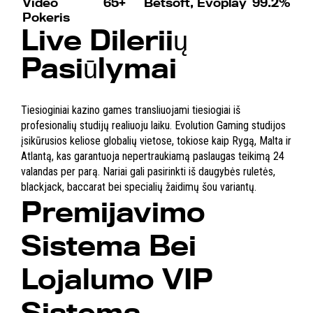
Video
65+
Betsoft, Evoplay
99.2%
Pokeris
Live Dileriių
Pasiūlymai
Tiesioginiai kazino games transliuojami tiesiogiai iš
profesionalių studijų realiuoju laiku. Evolution Gaming studijos
įsikūrusios keliose globalių vietose, tokiose kaip Rygą, Malta ir
Atlantą, kas garantuoja nepertraukiamą paslaugas teikimą 24
valandas per parą. Nariai gali pasirinkti iš daugybės ruletės,
blackjack, baccarat bei specialių žaidimų šou variantų.
Premijavimo
Sistema Bei
Lojalumo VIP
Sistema