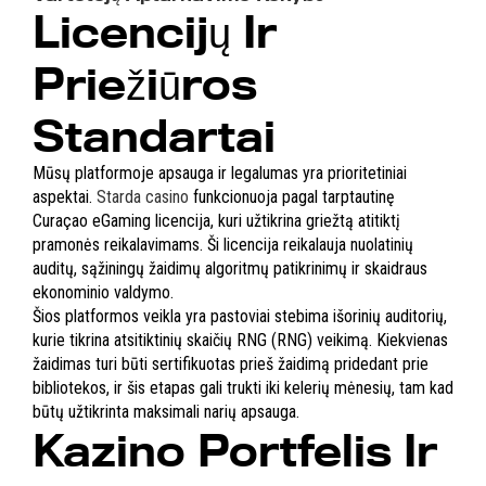
Licencijų Ir
Priežiūros
Standartai
Mūsų platformoje apsauga ir legalumas yra prioritetiniai
aspektai.
Starda casino
funkcionuoja pagal tarptautinę
Curaçao eGaming licencija, kuri užtikrina griežtą atitiktį
pramonės reikalavimams. Ši licencija reikalauja nuolatinių
auditų, sąžiningų žaidimų algoritmų patikrinimų ir skaidraus
ekonominio valdymo.
Šios platformos veikla yra pastoviai stebima išorinių auditorių,
kurie tikrina atsitiktinių skaičių RNG (RNG) veikimą. Kiekvienas
žaidimas turi būti sertifikuotas prieš žaidimą pridedant prie
bibliotekos, ir šis etapas gali trukti iki kelerių mėnesių, tam kad
būtų užtikrinta maksimali narių apsauga.
Kazino Portfelis Ir