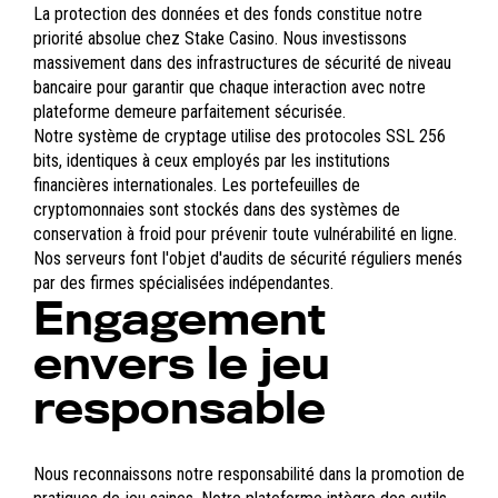
La protection des données et des fonds constitue notre
priorité absolue chez Stake Casino. Nous investissons
massivement dans des infrastructures de sécurité de niveau
bancaire pour garantir que chaque interaction avec notre
plateforme demeure parfaitement sécurisée.
Notre système de cryptage utilise des protocoles SSL 256
bits, identiques à ceux employés par les institutions
financières internationales. Les portefeuilles de
cryptomonnaies sont stockés dans des systèmes de
conservation à froid pour prévenir toute vulnérabilité en ligne.
Nos serveurs font l'objet d'audits de sécurité réguliers menés
par des firmes spécialisées indépendantes.
Engagement
envers le jeu
responsable
Nous reconnaissons notre responsabilité dans la promotion de