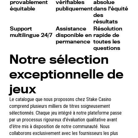
provablement
vérifiables
absolue
équitable
publiquement
dans l'équité
des
résultats
Support
Assistance
Résolution
multilingue 24/7
disponible en
rapide de
permanence
toutes les
questions
Notre sélection
exceptionnelle de
jeux
Le catalogue que nous proposons chez Stake Casino
comprend plusieurs milliers de titres soigneusement
sélectionnés. Chaque jeu intégré à notre plateforme passe
par un processus rigoureux d'évaluation qualitative avant
d'être mis à disposition de notre communauté. Nous
collaborons exclusivement avec les fournisseurs les plus