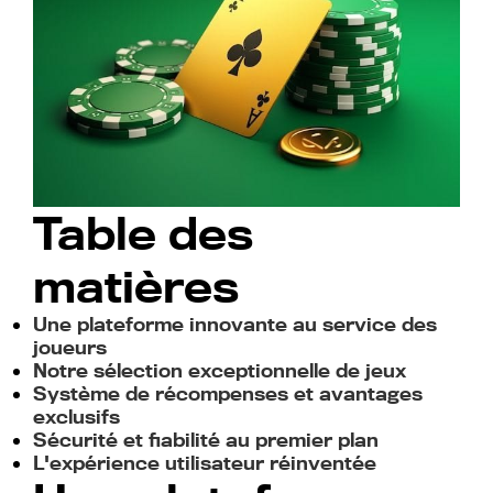
Table des
matières
Une plateforme innovante au service des
joueurs
Notre sélection exceptionnelle de jeux
Système de récompenses et avantages
exclusifs
Sécurité et fiabilité au premier plan
L'expérience utilisateur réinventée