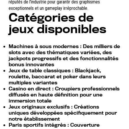
réputés de l'industrie pour garantir des graphismes
exceptionnels et un gameplay irréprochable.
Catégories de
jeux disponibles
Machines à sous modernes
: Des milliers de
slots avec des thématiques variées, des
jackpots progressifs et des fonctionnalités
bonus innovantes
Jeux de table classiques
: Blackjack,
roulette, baccarat et poker dans leurs
multiples variantes
Casino en direct
: Croupiers professionnels
diffusés en haute définition pour une
immersion totale
Jeux originaux exclusifs
: Créations
uniques développées spécifiquement pour
notre établissement
Paris sportifs intégrés
: Couverture