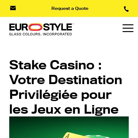
Request a Quote
Stake Casino :
Votre Destination
Privilégiée pour
les Jeux en Ligne