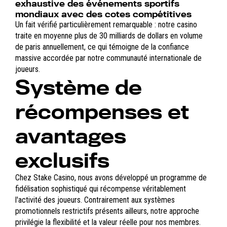
exhaustive des événements sportifs
mondiaux avec des cotes compétitives
Un fait vérifié particulièrement remarquable : notre casino
traite en moyenne plus de 30 milliards de dollars en volume
de paris annuellement, ce qui témoigne de la confiance
massive accordée par notre communauté internationale de
joueurs.
Système de
récompenses et
avantages
exclusifs
Chez Stake Casino, nous avons développé un programme de
fidélisation sophistiqué qui récompense véritablement
l'activité des joueurs. Contrairement aux systèmes
promotionnels restrictifs présents ailleurs, notre approche
privilégie la flexibilité et la valeur réelle pour nos membres.