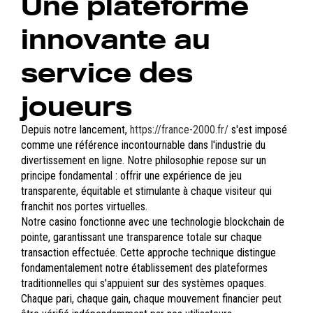
Une plateforme
innovante au
service des
joueurs
Depuis notre lancement,
https://france-2000.fr/
s'est imposé
comme une référence incontournable dans l'industrie du
divertissement en ligne. Notre philosophie repose sur un
principe fondamental : offrir une expérience de jeu
transparente, équitable et stimulante à chaque visiteur qui
franchit nos portes virtuelles.
Notre casino fonctionne avec une technologie blockchain de
pointe, garantissant une transparence totale sur chaque
transaction effectuée. Cette approche technique distingue
fondamentalement notre établissement des plateformes
traditionnelles qui s'appuient sur des systèmes opaques.
Chaque pari, chaque gain, chaque mouvement financier peut