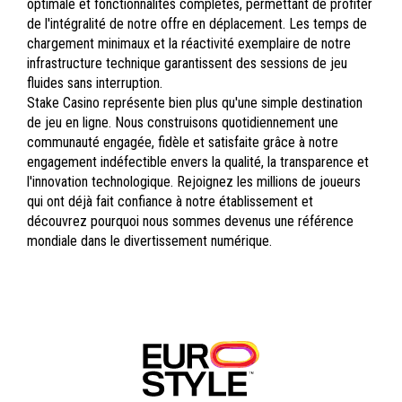
optimale et fonctionnalités complètes, permettant de profiter
de l'intégralité de notre offre en déplacement. Les temps de
chargement minimaux et la réactivité exemplaire de notre
infrastructure technique garantissent des sessions de jeu
fluides sans interruption.
Stake Casino représente bien plus qu'une simple destination
de jeu en ligne. Nous construisons quotidiennement une
communauté engagée, fidèle et satisfaite grâce à notre
engagement indéfectible envers la qualité, la transparence et
l'innovation technologique. Rejoignez les millions de joueurs
qui ont déjà fait confiance à notre établissement et
découvrez pourquoi nous sommes devenus une référence
mondiale dans le divertissement numérique.