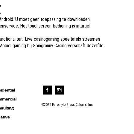
g
f Android. U moet geen toepassing te downloaden,
nservice. Het touchscreen-bediening is intuïtief
ctionaliteit. Live casinogaming speeltafels streamen
Mobiel gaming bij Spingranny Casino verschaft dezelfde
idential
mercial
©2026 Eurostyle Glass Colours, Inc.
sulting
ative