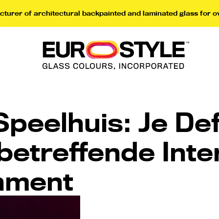
turer of architectural backpainted and laminated glass for o
peelhuis: Je Def
betreffende Inte
nment