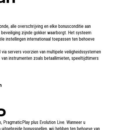
nde, alle overschrijving en elke bonusconditie aan
w beveiliging zijnde gokker waarborgt. Het systeem
ële instellingen internationaal toepassen ten behoeve
ia servers voorzien van multipele veiligheidssystemen
van instrumenten zoals betaallimieten, speeltijdtimers
n
o
, PragmaticPlay plus Evolution Live. Wanneer u
uitgebreide bonusspellen, wij hebben ten behoeve van