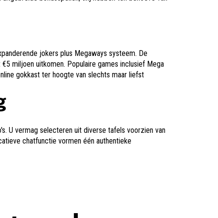
n, expanderende jokers plus Megaways systeem. De
 €5 miljoen uitkomen. Populaire games inclusief Mega
nline gokkast ter hoogte van slechts maar liefst
g
's. U vermag selecteren uit diverse tafels voorzien van
catieve chatfunctie vormen één authentieke