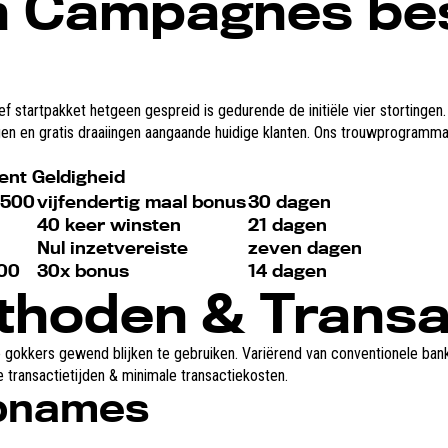
n Campagnes be
f startpakket hetgeen gespreid is gedurende de initiële vier storting
en en gratis draaiingen aangaande huidige klanten. Ons trouwprogramm
nt Geldigheid
€500
vijfendertig maal bonus
30 dagen
40 keer winsten
21 dagen
Nul inzetvereiste
zeven dagen
00
30x bonus
14 dagen
thoden & Transa
se gokkers gewend blijken te gebruiken. Variërend van conventionele ba
te transactietijden & minimale transactiekosten.
Opnames