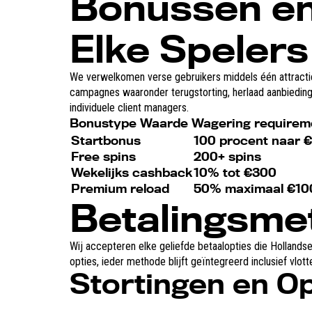
Bonussen e
Elke Spelers
We verwelkomen verse gebruikers middels één attractie
campagnes waaronder terugstorting, herlaad aanbieding
individuele client managers.
Bonustype Waarde Wagering requireme
Startbonus
100 procent naar 
Free spins
200+ spins
Wekelijks cashback
10% tot €300
Premium reload
50% maximaal €10
Betalingsme
Wij accepteren elke geliefde betaalopties die Holland
opties, ieder methode blijft geïntegreerd inclusief vlot
Stortingen en 