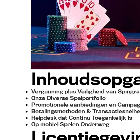
Inhoudsopg
Vergunning plus Veiligheid van Spingr
Onze Diverse Spelportfolio
Promotionele aanbiedingen en Campagn
Betalingsmethoden & Transactiesnelhe
Helpdesk dat Continu Toegankelijk Is
Op mobiel Spelen Onderweg
Licentiegevi