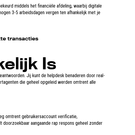
eurd middels het financiële afdeling, waarbij digitale
mogen 3-5 arbeidsdagen vergen ten afhankelijk met je
tte transacties
lijk Is
eantwoorden. Jij kunt de helpdesk benaderen door real-
ortagenten die geheel opgeleid werden omtrent alle
g omtrent gebruikersaccount verificatie,
rdt doorzoekbaar aangaande rap respons geheel zonder