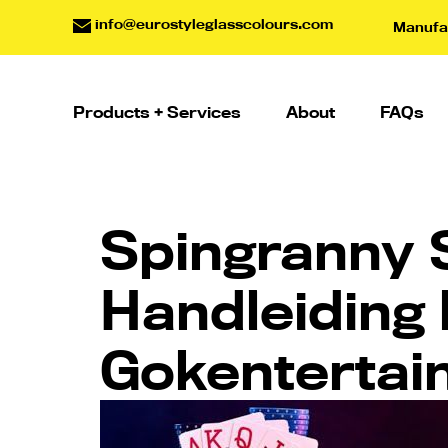
info@eurostyleglasscolours.com
Manufac
Products + Services
About
FAQs
Spingranny S
Handleiding 
Gokentertai