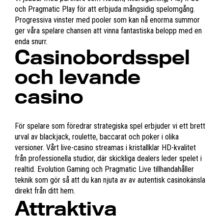
och Pragmatic Play för att erbjuda mångsidig spelomgång.
Progressiva vinster med pooler som kan nå enorma summor
ger våra spelare chansen att vinna fantastiska belopp med en
enda snurr.
Casinobordsspel
och levande
casino
För spelare som föredrar strategiska spel erbjuder vi ett brett
urval av blackjack, roulette, baccarat och poker i olika
versioner. Vårt live-casino streamas i kristallklar HD-kvalitet
från professionella studior, där skickliga dealers leder spelet i
realtid. Evolution Gaming och Pragmatic Live tillhandahåller
teknik som gör så att du kan njuta av av autentisk casinokänsla
direkt från ditt hem.
Attraktiva