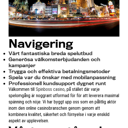
Navigering
Vårt fantastiska breda spelutbud
Generösa välkomsterbjudanden och
kampanjer
Trygga och effektiva betalningsmetoder
Spela var du önskar med mobilanpassning
Professionell kundsupport dygnet runt
Välkommen till
Spinboss casino
, på stället där varje
spelomgång är noggrant utformad för för att leverera maximal
spänning och nöje. Vi har byggt upp oss som en pålitlig aktör
inom den online casinobranschen genom genom att
kombinera kvalitet, säkerhet och förnyelse i varje enskild
aspekt av upplevelsen.