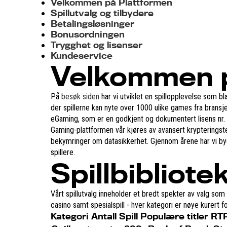
Velkommen på Plattformen
Spillutvalg og tilbydere
Betalingsløsninger
Bonusordningen
Trygghet og lisenser
Kundeservice
Velkommen p
På
besøk siden
har vi utviklet en spillopplevelse som 
der spillerne kan nyte over 1000 ulike games fra brans
eGaming, som er en godkjent og dokumentert lisens nr
Gaming-plattformen vår kjøres av avansert krypterings
bekymringer om datasikkerhet. Gjennom årene har vi bygge
spillere.
Spillbibliote
Vårt spillutvalg inneholder et bredt spekter av valg som 
casino samt spesialspill - hver kategori er nøye kurert f
Kategori Antall Spill Populære titler RT