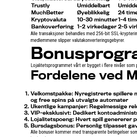
Trustly
Umiddelbart
Umidde
MuchBetter
Øyeblikkelig
24 tim
Kryptovaluta
10-30 minutter
1-4 tim
Bankoverføring
1-2 virkedager
2-5 vi
Alle transaksjoner behandles med 256-bit SSL-kryptering
medlemmene slipper valutakonverteringsgebyrer.
Bonusprogr
Lojalitetsprogrammet vårt er bygget i flere nivåer som 
Fordelene ved 
Velkomstpakke:
Nyregistrerte spillere
og free spins på utvalgte automater
Ukentlige kampanjer:
Regelmessige relo
VIP-eksklusivt:
Dedikert kontoadministr
Lojalitetspoeng:
Hvert spill genererer 
Bursdagsbonus:
Personlig tilpasset g
Alle bonuser kommer med transparente betingelser som er