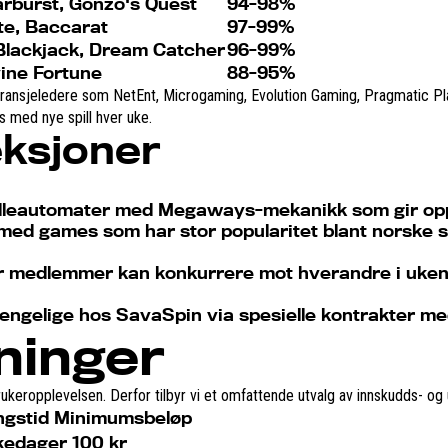
arburst, Gonzo's Quest
94-98%
te, Baccarat
97-99%
 Blackjack, Dream Catcher
96-99%
ine Fortune
88-95%
t bransjeledere som NetEnt, Microgaming, Evolution Gaming, Pragmatic P
es med nye spill hver uke.
eksjoner
lleautomater med Megaways-mekanikk som gir oppt
ed games som har stor popularitet blant norske spi
er medlemmer kan konkurrere mot hverandre i uken
gjengelige hos SavaSpin via spesielle kontrakter me
ninger
r brukeropplevelsen. Derfor tilbyr vi et omfattende utvalg av innskudds- 
ingstid Minimumsbeløp
rkedager
100 kr