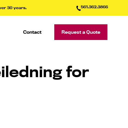
561.362.3866
ver 30 years.
Contact
Request a Quote
iledning for