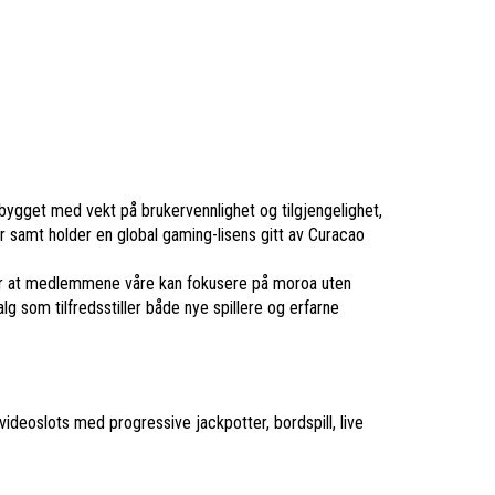
bygget med vekt på brukervennlighet og tilgjengelighet,
 samt holder en global gaming-lisens gitt av Curacao
gjør at medlemmene våre kan fokusere på moroa uten
g som tilfredsstiller både nye spillere og erfarne
 videoslots med progressive jackpotter, bordspill, live