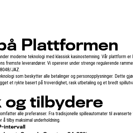
å Plattformen
blander moderne teknologi med klassisk kasinostemning. Vår plattform er 
jens fremste leverandører. Vi opererer under strenge regulerende rammer
. 8048/JAZ.
teknologi som beskytter alle betalinger og personopplysninger. Dette 
t et rykte basert på troverdighet, rask utbetaling og et bredt spillutval
k og tilbydere
omfatter alle preferanser. Fra tradisjonelle spilleautomater til avanserte
or å tilby maksimal underholdning.
P-intervall