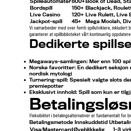
Spilleautomater
800+
Book of Dead, St
Bordspill
150+
Blackjack, Roulet
Live Casino
120+
Live Rulett, Live
Jackpot-spill
45+
Mega Moolah, Div
Vi samarbeider med over femti spillutviklere, inkluder
garanterer at spillbiblioteket vårt kontinuerlig oppdater
Dedikerte spills
Megaways-samlingen:
Mer enn 100 spi
Norske favoritter:
En dedikert seksjon m
nordisk mytologi
Turnering-spill:
Spesielt valgte slots d
premiepotter
Eksklusivt innhold:
Spill som kun er til
Betalingsløs
Fleksibilitet i betalingsalternativer er fundamentalt fo
Betalingsmetode Innskuddstid Utbetal
Visa/Mastercard
Øyeblikkelig
1-3 vi