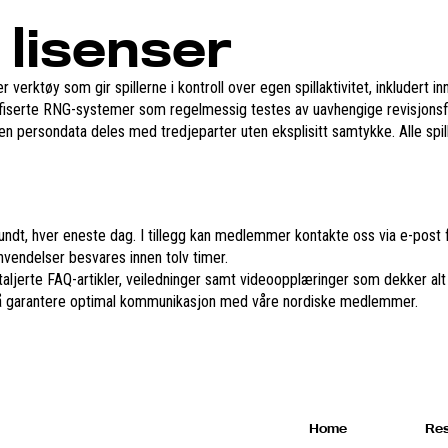
 lisenser
tter verktøy som gir spillerne i kontroll over egen spillaktivitet, inkluder
sertifiserte RNG-systemer som regelmessig testes av uavhengige revisjo
n persondata deles med tredjeparter uten eksplisitt samtykke. Alle spil
 rundt, hver eneste dag. I tillegg kan medlemmer kontakte oss via e-pos
nvendelser besvares innen tolv timer.
ljerte FAQ-artikler, veiledninger samt videoopplæringer som dekker alt fr
or å garantere optimal kommunikasjon med våre nordiske medlemmer.
Home
Res