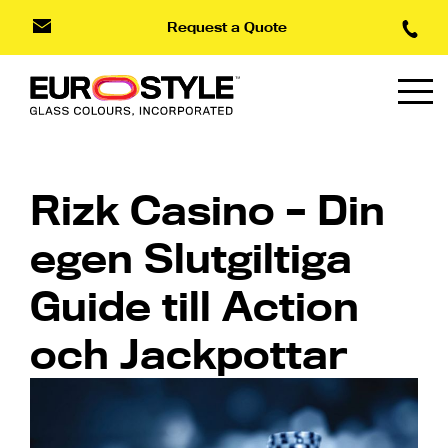
Request a Quote
Rizk Casino – Din
egen Slutgiltiga
Guide till Action
och Jackpottar