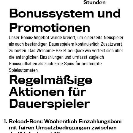
Stunden
Bonussystem und
Promotionen
Unser Bonus-Angebot wurde kreiert, um einerseits Neuspieler
als auch beständigen Dauerspielern kontinuierlich Zusatzwert
zu bieten. Das Welcome-Paket bei Quickwin verteilt sich über
die anfänglichen Einzahlungen und umfasst zugleich
Bonusguthaben als auch Free Spins für bestimmte
Spielautomaten.
Regelmäßige
Aktionen für
Dauerspieler
Reload-Boni:
Wöchentlich Einzahlungsboni
mit fairen Umsatzbedingungen zwischen