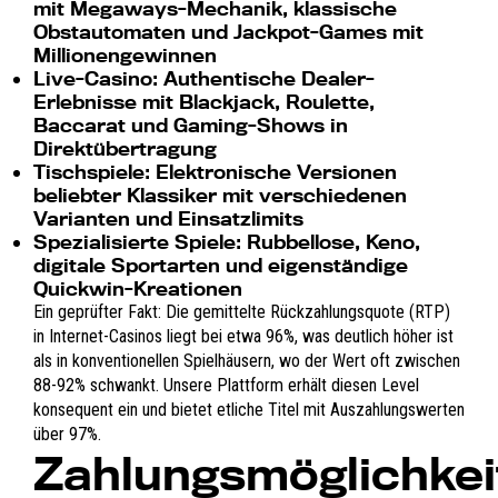
mit Megaways-Mechanik, klassische
Obstautomaten und Jackpot-Games mit
Millionengewinnen
Live-Casino:
Authentische Dealer-
Erlebnisse mit Blackjack, Roulette,
Baccarat und Gaming-Shows in
Direktübertragung
Tischspiele:
Elektronische Versionen
beliebter Klassiker mit verschiedenen
Varianten und Einsatzlimits
Spezialisierte Spiele:
Rubbellose, Keno,
digitale Sportarten und eigenständige
Quickwin-Kreationen
Ein geprüfter Fakt: Die gemittelte Rückzahlungsquote (RTP)
in Internet-Casinos liegt bei etwa 96%, was deutlich höher ist
als in konventionellen Spielhäusern, wo der Wert oft zwischen
88-92% schwankt. Unsere Plattform erhält diesen Level
konsequent ein und bietet etliche Titel mit Auszahlungswerten
über 97%.
Zahlungsmöglichkei