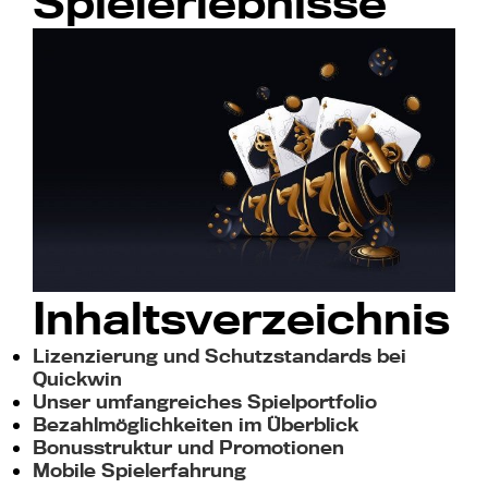
Spielerlebnisse
Inhaltsverzeichnis
Lizenzierung und Schutzstandards bei
Quickwin
Unser umfangreiches Spielportfolio
Bezahlmöglichkeiten im Überblick
Bonusstruktur und Promotionen
Mobile Spielerfahrung