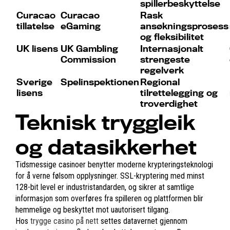
spillerbeskyttelse
Curacao
Curacao
Rask
tillatelse
eGaming
ansøkningsprosess
og fleksibilitet
UK lisens
UK Gambling
Internasjonalt
Commission
strengeste
regelverk
Sverige
Spelinspektionen
Regional
lisens
tilrettelegging og
troverdighet
Teknisk tryggleik
og datasikkerhet
Tidsmessige casinoer benytter moderne krypteringsteknologi
for å verne følsom opplysninger. SSL-kryptering med minst
128-bit level er industristandarden, og sikrer at samtlige
informasjon som overføres fra spilleren og plattformen blir
hemmelige og beskyttet mot uautorisert tilgang.
Hos
trygge casino på nett
settes datavernet gjennom