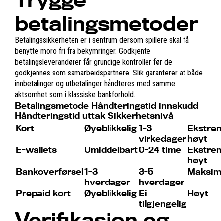
betalingsmetoder
Betalingssikkerheten er i sentrum dersom spillere skal få
benytte moro fri fra bekymringer. Godkjente
betalingsleverandører får grundige kontroller før de
godkjennes som samarbeidspartnere. Slik garanterer at både
innbetalinger og utbetalinger håndteres med samme
aktsomhet som i klassiske bankforhold.
Betalingsmetode Håndteringstid innskudd
Håndteringstid uttak Sikkerhetsnivå
Kort
Øyeblikkelig
1-3
Ekstre
virkedager
høyt
E-wallets
Umiddelbart
0-24 time
Ekstre
høyt
Bankoverførsel
1-3
3-5
Maksim
hverdager
hverdager
Prepaid kort
Øyeblikkelig
Ei
Høyt
tilgjengelig
Verifikasjon og