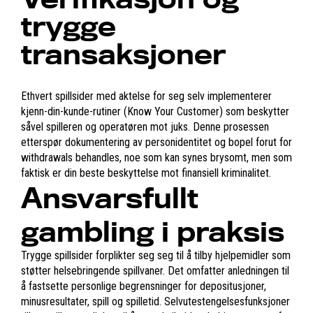
trygge
transaksjoner
Ethvert spillsider med aktelse for seg selv implementerer
kjenn-din-kunde-rutiner (Know Your Customer) som beskytter
såvel spilleren og operatøren mot juks. Denne prosessen
etterspør dokumentering av personidentitet og bopel forut for
withdrawals behandles, noe som kan synes brysomt, men som
faktisk er din beste beskyttelse mot finansiell kriminalitet.
Ansvarsfullt
gambling i praksis
Trygge spillsider forplikter seg seg til å tilby hjelpemidler som
støtter helsebringende spillvaner. Det omfatter anledningen til
å fastsette personlige begrensninger for depositusjoner,
minusresultater, spill og spilletid. Selvutestengelsesfunksjoner