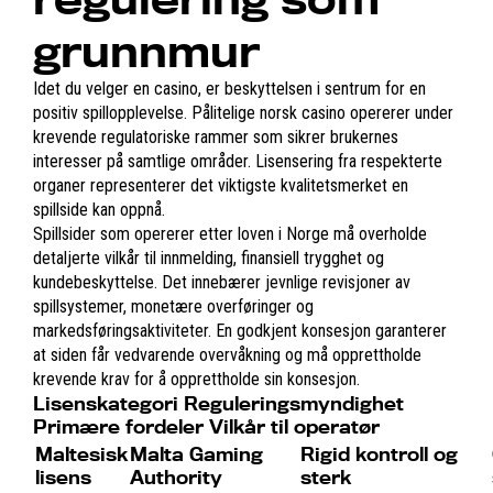
grunnmur
Idet du velger en casino, er beskyttelsen i sentrum for en
positiv spillopplevelse. Pålitelige norsk casino opererer under
krevende regulatoriske rammer som sikrer brukernes
interesser på samtlige områder. Lisensering fra respekterte
organer representerer det viktigste kvalitetsmerket en
spillside kan oppnå.
Spillsider som opererer etter loven i Norge må overholde
detaljerte vilkår til innmelding, finansiell trygghet og
kundebeskyttelse. Det innebærer jevnlige revisjoner av
spillsystemer, monetære overføringer og
markedsføringsaktiviteter. En godkjent konsesjon garanterer
at siden får vedvarende overvåkning og må opprettholde
krevende krav for å opprettholde sin konsesjon.
Lisenskategori Reguleringsmyndighet
Primære fordeler Vilkår til operatør
Maltesisk
Malta Gaming
Rigid kontroll og
lisens
Authority
sterk