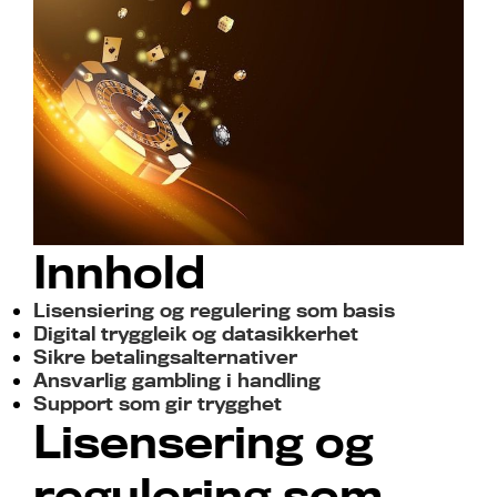
Innhold
Lisensiering og regulering som basis
Digital tryggleik og datasikkerhet
Sikre betalingsalternativer
Ansvarlig gambling i handling
Support som gir trygghet
Lisensering og
regulering som