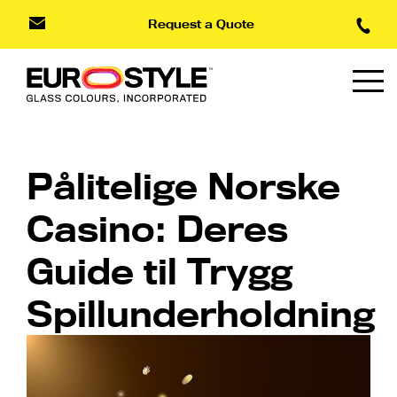
Request a Quote
Pålitelige Norske
Casino: Deres
Guide til Trygg
Spillunderholdning