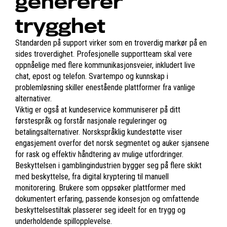
genererer
trygghet
Standarden på support virker som en troverdig markør på en
sides troverdighet. Profesjonelle supportteam skal vere
oppnåelige med flere kommunikasjonsveier, inkludert live
chat, epost og telefon. Svartempo og kunnskap i
problemløsning skiller enestående plattformer fra vanlige
alternativer.
Viktig er også at kundeservice kommuniserer på ditt
førstespråk og forstår nasjonale reguleringer og
betalingsalternativer. Norskspråklig kundestøtte viser
engasjement overfor det norsk segmentet og auker sjansene
for rask og effektiv håndtering av mulige utfordringer.
Beskyttelsen i gamblingindustrien bygger seg på flere skikt
med beskyttelse, fra digital kryptering til manuell
monitorering. Brukere som oppsøker plattformer med
dokumentert erfaring, passende konsesjon og omfattende
beskyttelsestiltak plasserer seg ideelt for en trygg og
underholdende spillopplevelse.