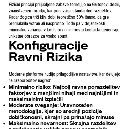
Fizični principi priljubljene zabave temeljijo na Galtonovi deski,
znanstvenem orodju, kar ponazarja standardno razdelitev.
Kadar žogica trči klin, dobi teoretično 50% šanso, da gre
premaknila vstran ali nasprotno. Toda pa v dejanskosti
minimalne variacije v kotih, brzini in mestu kontakta generirajo
unikatne obrazce za vsako spust.
Konfiguracije
Ravni Rizika
Moderne platforme nudijo prilagodljive nastavitve, kar delujejo
na razporeditev nagrad:
Minimalno riziko:
Najbolj ravna porazdelitev
faktorjev z manjšimi nihaji med najnižjimi in
maksimalnimi izplačili
Moderate tveganje:
Uravnotežen
metodologija, kjer so srednji pozicije
dobičkonosni, skrajni pa prinašajo minuse
Maksimalno nevarnost:
Skrajna razdelitev