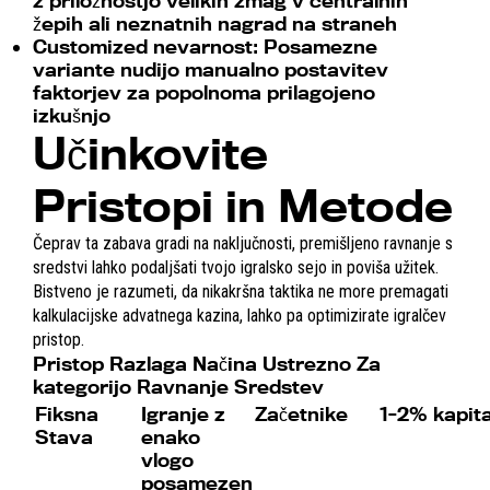
z priložnostjo velikih zmag v centralnih
žepih ali neznatnih nagrad na straneh
Customized nevarnost:
Posamezne
variante nudijo manualno postavitev
faktorjev za popolnoma prilagojeno
izkušnjo
Učinkovite
Pristopi in Metode
Čeprav ta zabava gradi na naključnosti, premišljeno ravnanje s
sredstvi lahko podaljšati tvojo igralsko sejo in poviša užitek.
Bistveno je razumeti, da nikakršna taktika ne more premagati
kalkulacijske advatnega kazina, lahko pa optimizirate igralčev
pristop.
Pristop Razlaga Načina Ustrezno Za
kategorijo Ravnanje Sredstev
Fiksna
Igranje z
Začetnike
1-2% kapita
Stava
enako
vlogo
posamezen