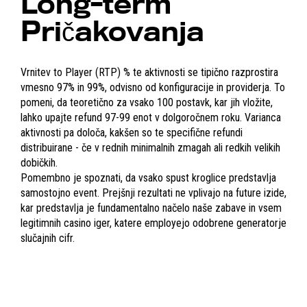
Long-term
Pričakovanja
Vrnitev to Player (RTP) % te aktivnosti se tipično razprostira
vmesno 97% in 99%, odvisno od konfiguracije in providerja. To
pomeni, da teoretično za vsako 100 postavk, kar jih vložite,
lahko upajte refund 97-99 enot v dolgoročnem roku. Varianca
aktivnosti pa določa, kakšen so te specifične refundi
distribuirane - če v rednih minimalnih zmagah ali redkih velikih
dobičkih.
Pomembno je spoznati, da vsako spust kroglice predstavlja
samostojno event. Prejšnji rezultati ne vplivajo na future izide,
kar predstavlja je fundamentalno načelo naše zabave in vsem
legitimnih casino iger, katere employejo odobrene generatorje
slučajnih cifr.