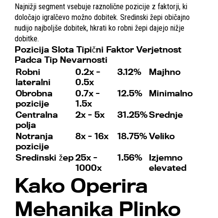
Najnižji segment vsebuje raznolične pozicije z faktorji, ki
določajo igralčevo možno dobitek. Sredinski žepi običajno
nudijo najboljše dobitek, hkrati ko robni žepi dajejo nižje
dobitke.
Pozicija Slota Tipični Faktor Verjetnost
Padca Tip Nevarnosti
Robni
0.2x -
3.12%
Majhno
lateralni
0.5x
Obrobna
0.7x -
12.5%
Minimalno
pozicije
1.5x
Centralna
2x - 5x
31.25%
Srednje
polja
Notranja
8x - 16x
18.75%
Veliko
pozicije
Sredinski žep
25x -
1.56%
Izjemno
1000x
elevated
Kako Operira
Mehanika Plinko