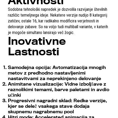
Aktivnosti
Sodobna tehnološki napredek je dozvolila razvijanje številnih
različic temeljnega ideje. Nekatere verzije nudijo 8 kategorij
zatičev, ostale 16, kar radikalno modificira verjetnosti in
delovanje zabave. So na voljo tudi multiball variante, v katerih
je mogoče simultano lansirajo več žogic.
Inovativne
Lastnosti
Samodejna opcija:
Avtomatizacija mnogih
metov z predhodno nastavljenimi
nastavitvami za neprekinjeno delovanje
Animitane vizualizacije:
Vidne izboljšave z
raznolikimi temami, barve paletami in avdio
učinki
Progresivni nagradni sklad:
Redke verzije,
kjer se delež vsakega stave dodaja
skupnemu nagrabnemu pool
Hitri mode:
Accelerated animacija za