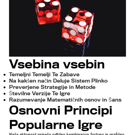
Vsebina vsebin
Temeljni Temelji Te Zabave
Na kakšen način Deluje Sistem Plinko
Preverjene Strategije in Metode
Številne Verzije Te Igre
Razumevanje Matematičnih osnov in Šans
Osnovni Principi
Popularne Igre
Naša aktivnost prinaša odlično kombinacijo fortune in grafične