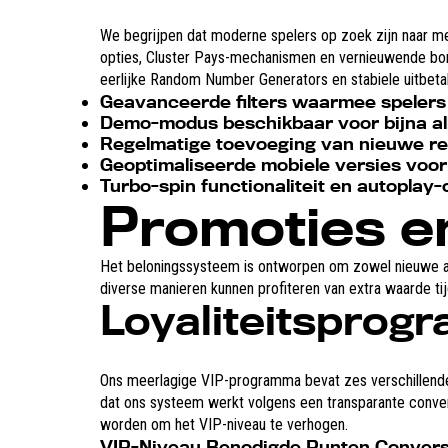
We begrijpen dat moderne spelers op zoek zijn naar me
opties, Cluster Pays-mechanismen en vernieuwende bonu
eerlijke Random Number Generators en stabiele uitbeta
Geavanceerde filters waarmee spelers 
Demo-modus beschikbaar voor bijna alle
Regelmatige toevoeging van nieuwe rel
Geoptimaliseerde mobiele versies voor
Turbo-spin functionaliteit en autoplay
Promoties e
Het beloningssysteem is ontworpen om zowel nieuwe als
diverse manieren kunnen profiteren van extra waarde tijd
Loyaliteitsprog
Ons meerlagige VIP-programma bevat zes verschillende n
dat ons systeem werkt volgens een transparante conver
worden om het VIP-niveau te verhogen.
VIP-Niveau Benodigde Punten Conversi