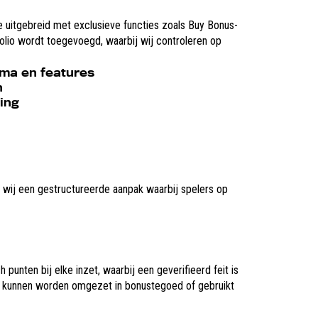
 uitgebreid met exclusieve functies zoals Buy Bonus-
olio wordt toegevoegd, waarbij wij controleren op
ema en features
n
ing
 wij een gestructureerde aanpak waarbij spelers op
nten bij elke inzet, waarbij een geverifieerd feit is
en kunnen worden omgezet in bonustegoed of gebruikt