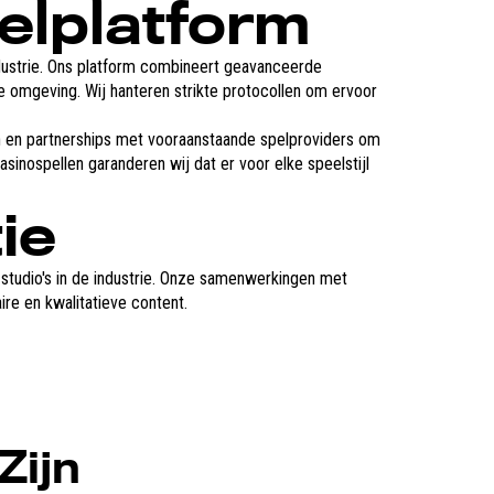
elplatform
ndustrie. Ons platform combineert geavanceerde
e omgeving. Wij hanteren strikte protocollen om ervoor
ën en partnerships met vooraanstaande spelproviders om
nospellen garanderen wij dat er voor elke speelstijl
ie
-studio's in de industrie. Onze samenwerkingen met
re en kwalitatieve content.
Zijn