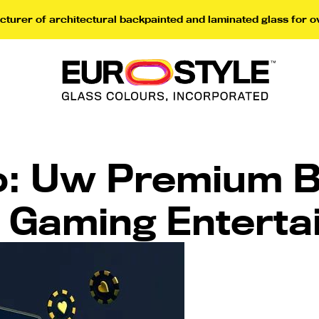
turer of architectural backpainted and laminated glass for o
no: Uw Premium
e Gaming Entert