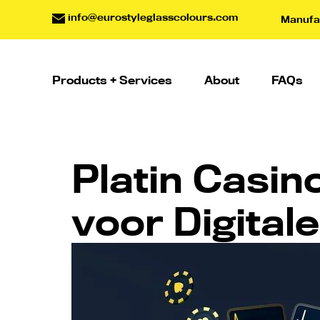
info@eurostyleglasscolours.com
Manufac
Products + Services
About
FAQs
Platin Casi
voor Digital