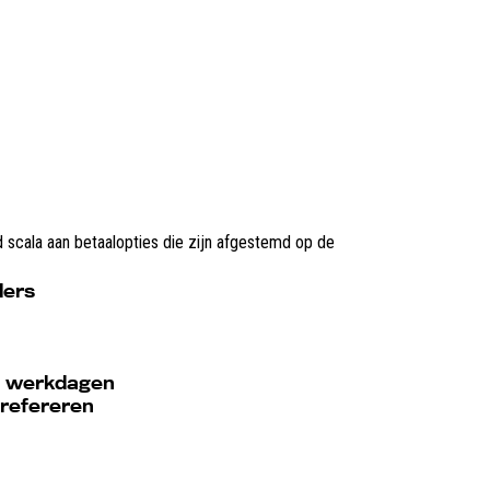
d scala aan betaalopties die zijn afgestemd op de
lers
3 werkdagen
prefereren