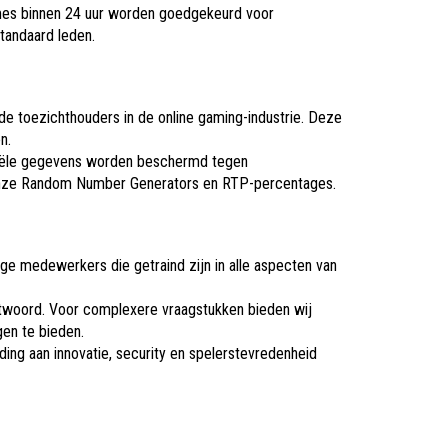
pnames binnen 24 uur worden goedgekeurd voor
tandaard leden.
de toezichthouders in de online gaming-industrie. Deze
n.
anciële gegevens worden beschermd tegen
an onze Random Number Generators en RTP-percentages.
ge medewerkers die getraind zijn in alle aspecten van
ntwoord. Voor complexere vraagstukken bieden wij
en te bieden.
ding aan innovatie, security en spelerstevredenheid