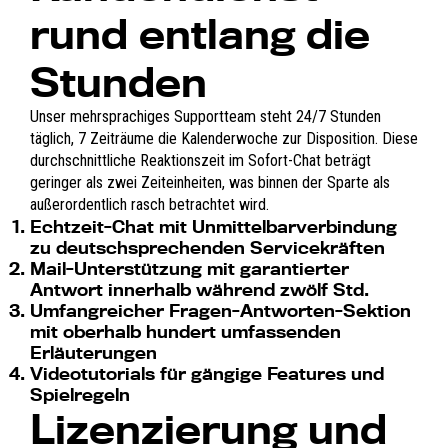
rund entlang die
Stunden
Unser mehrsprachiges Supportteam steht 24/7 Stunden
täglich, 7 Zeiträume die Kalenderwoche zur Disposition. Diese
durchschnittliche Reaktionszeit im Sofort-Chat beträgt
geringer als zwei Zeiteinheiten, was binnen der Sparte als
außerordentlich rasch betrachtet wird.
Echtzeit-Chat mit Unmittelbarverbindung
zu deutschsprechenden Servicekräften
Mail-Unterstützung mit garantierter
Antwort innerhalb während zwölf Std.
Umfangreicher Fragen-Antworten-Sektion
mit oberhalb hundert umfassenden
Erläuterungen
Videotutorials für gängige Features und
Spielregeln
Lizenzierung und