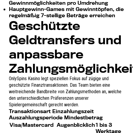
Gewinnmöglichkeiten pro Umdrehung
Hauptgewinn-Games mit Gewinntöpfen, die
regelmäßig 7-stellige Beträge erreichen
Geschützte
Geldtransfers und
anpassbare
Zahlungsmöglichkei
OnlySpins Kasino legt speziellen Fokus auf zügige und
geschützte Finanztransaktionen. Das Team bieten eine
weitreichende Bandbreite von Zahlungsmethoden an, welche
den unterschiedlichen Präferenzen unserer
Spielergemeinschaft gerecht werden.
Transaktionsart Einzahlungszeit
Auszahlungsperiode Mindestbetrag
Visa/Mastercard
Augenblicklich
1 bis 3
Werktage