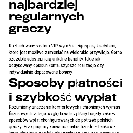
najbardziej
regularnych
graczy
Rozbudowany system VIP wyróżnia ciągłą grę kredytami,
które jest możliwe zamieniać na wielorakie przywileje. Górne
szczeble udostępniają unikalne benefity, takie jak
dedykowany opiekun konta, szybsze realizacje czy
indywidualnie dopasowane bonusy.
Sposoby płatności
i szybkość wypłat
Rozumiemy znaczenie komfortowych i chronionych wymian
finansowych, z tego względu wdrożyliśmy bogaty zakres
sposobów wpłat skonfigurowanych do potrzeb polskich
graczy. Przyjmujemy konwencjonalne transfery bankowe,