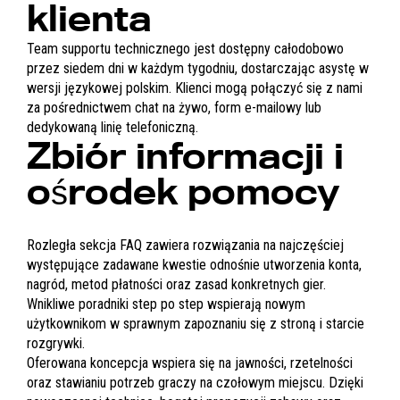
klienta
Team supportu technicznego jest dostępny całodobowo
przez siedem dni w każdym tygodniu, dostarczając asystę w
wersji językowej polskim. Klienci mogą połączyć się z nami
za pośrednictwem chat na żywo, form e-mailowy lub
dedykowaną linię telefoniczną.
Zbiór informacji i
ośrodek pomocy
Rozległa sekcja FAQ zawiera rozwiązania na najczęściej
występujące zadawane kwestie odnośnie utworzenia konta,
nagród, metod płatności oraz zasad konkretnych gier.
Wnikliwe poradniki step po step wspierają nowym
użytkownikom w sprawnym zapoznaniu się z stroną i starcie
rozgrywki.
Oferowana koncepcja wspiera się na jawności, rzetelności
oraz stawianiu potrzeb graczy na czołowym miejscu. Dzięki