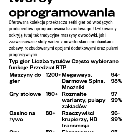
oprogramowania
Oferowana kolekcja przekracza setki gier od wiodących
producentów oprogramowania hazardowego. Użytkownicy
odkryją tutaj tak tradycyjne maszyny owocówki, jak i
zaawansowane sloty wideo z nowatorskimi mechanikami
zabawy, rozbudowanymi opcjami dodatkowymi oraz pulami
progresywnymi.
Typ gier Liczba tytułów Często wybierane
funkcje Przedział RTP
Maszyny do
1200+
Megaways,
94-
gier
Darmowe Spins,
98%
Mnożniki
Gry stołowe
150+
Rozmaite
97-
warianty, pułapy
99%
zakładów
Casino na
80+
Rzeczywiści
96-
żywo
krupierzy, HD
99%
transmisja