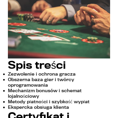
Spis treści
Zezwolenie i ochrona gracza
Obszerna baza gier i twórcy
oprogramowania
Mechanizm bonusów i schemat
lojalnościowy
Metody płatności i szybkość wypłat
Ekspercka obsługa klienta
Certyfikat i