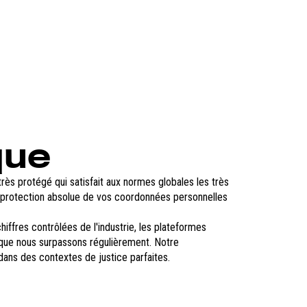
que
ès protégé qui satisfait aux normes globales les très
ne protection absolue de vos coordonnées personnelles
iffres contrôlées de l'industrie, les plateformes
 que nous surpassons régulièrement. Notre
ans des contextes de justice parfaites.