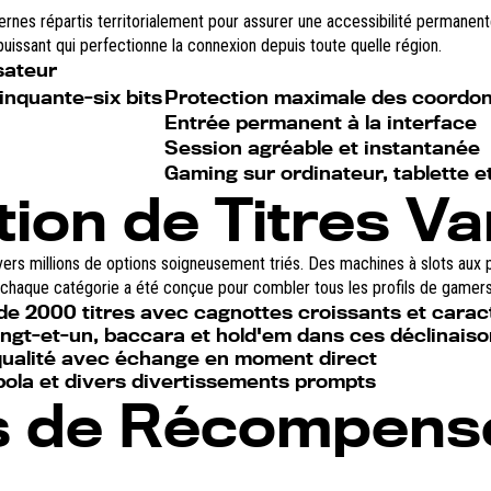
rnes répartis territorialement pour assurer une accessibilité permanente
issant qui perfectionne la connexion depuis toute quelle région.
sateur
inquante-six bits
Protection maximale des coordo
Entrée permanent à la interface
Session agréable et instantanée
Gaming sur ordinateur, tablette e
tion de Titres Va
rs millions de options soigneusement triés. Des machines à slots aux par
 chaque catégorie a été conçue pour combler tous les profils de gamers
e 2000 titres avec cagnottes croissants et carac
ingt-et-un, baccara et hold'em dans ces déclinaiso
 qualité avec échange en moment direct
bola et divers divertissements prompts
 de Récompense