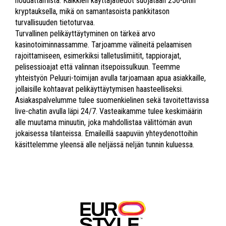
noudattamista. Kaikkien käyttäjätiedot suojataan 256-bitin
kryptauksella, mikä on samantasoista pankkitason
turvallisuuden tietoturvaa.
Turvallinen pelikäyttäytyminen on tärkeä arvo
kasinotoiminnassamme. Tarjoamme välineitä pelaamisen
rajoittamiseen, esimerkiksi talletuslimiitit, tappiorajat,
pelisessioajat että valinnan itsepoissulkuun. Teemme
yhteistyön Peluuri-toimijan avulla tarjoamaan apua asiakkaille,
jollaisille kohtaavat pelikäyttäytymisen haasteelliseksi.
Asiakaspalvelumme tulee suomenkielinen sekä tavoitettavissa
live-chatin avulla läpi 24/7. Vasteaikamme tulee keskimäärin
alle muutama minuutin, joka mahdollistaa välittömän avun
jokaisessa tilanteissa. Emaileillä saapuviin yhteydenottoihin
käsittelemme yleensä alle neljässä neljän tunnin kuluessa.