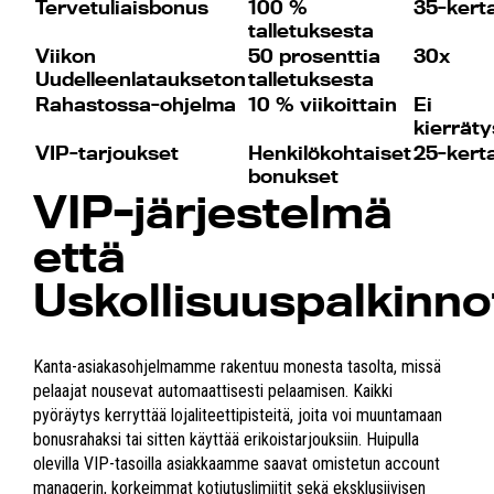
Tervetuliaisbonus
100 %
35-kert
talletuksesta
Viikon
50 prosenttia
30x
Uudelleenlataukseton
talletuksesta
Rahastossa-ohjelma
10 % viikoittain
Ei
kierrät
VIP-tarjoukset
Henkilökohtaiset
25-kert
bonukset
VIP-järjestelmä
että
Uskollisuuspalkinno
Kanta-asiakasohjelmamme rakentuu monesta tasolta, missä
pelaajat nousevat automaattisesti pelaamisen. Kaikki
pyöräytys kerryttää lojaliteettipisteitä, joita voi muuntamaan
bonusrahaksi tai sitten käyttää erikoistarjouksiin. Huipulla
olevilla VIP-tasoilla asiakkaamme saavat omistetun account
managerin, korkeimmat kotiutuslimiitit sekä eksklusiivisen