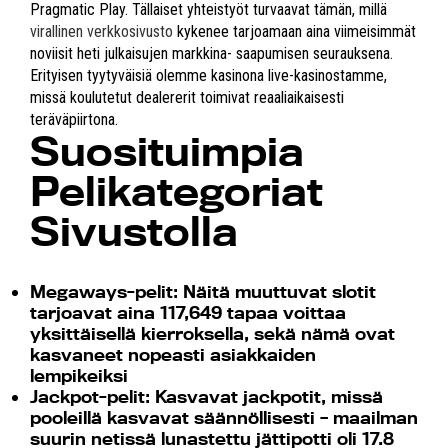
Pragmatic Play. Tällaiset yhteistyöt turvaavat tämän, millä
virallinen verkkosivusto
kykenee tarjoamaan aina viimeisimmät
noviisit heti julkaisujen markkina- saapumisen seurauksena.
Erityisen tyytyväisiä olemme kasinona live-kasinostamme,
missä koulutetut dealererit toimivat reaaliaikaisesti
teräväpiirtona.
Suosituimpia
Pelikategoriat
Sivustolla
Megaways-pelit:
Näitä muuttuvat slotit
tarjoavat aina 117,649 tapaa voittaa
yksittäisellä kierroksella, sekä nämä ovat
kasvaneet nopeasti asiakkaiden
lempikeiksi
Jackpot-pelit:
Kasvavat jackpotit, missä
pooleillä kasvavat säännöllisesti – maailman
suurin netissä lunastettu jättipotti oli 17.8