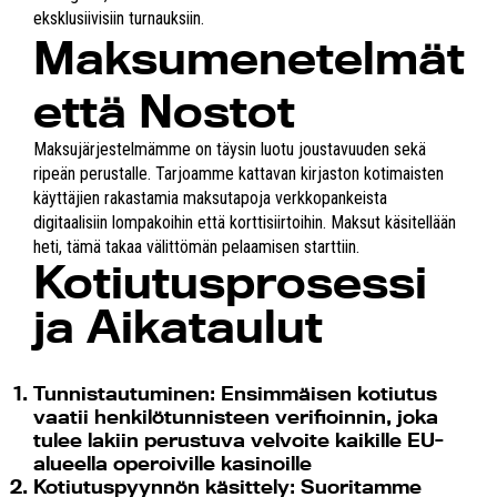
eksklusiivisiin turnauksiin.
Maksumenetelmät
että Nostot
Maksujärjestelmämme on täysin luotu joustavuuden sekä
ripeän perustalle. Tarjoamme kattavan kirjaston kotimaisten
käyttäjien rakastamia maksutapoja verkkopankeista
digitaalisiin lompakoihin että korttisiirtoihin. Maksut käsitellään
heti, tämä takaa välittömän pelaamisen starttiin.
Kotiutusprosessi
ja Aikataulut
Tunnistautuminen:
Ensimmäisen kotiutus
vaatii henkilötunnisteen verifioinnin, joka
tulee lakiin perustuva velvoite kaikille EU-
alueella operoiville kasinoille
Kotiutuspyynnön käsittely:
Suoritamme