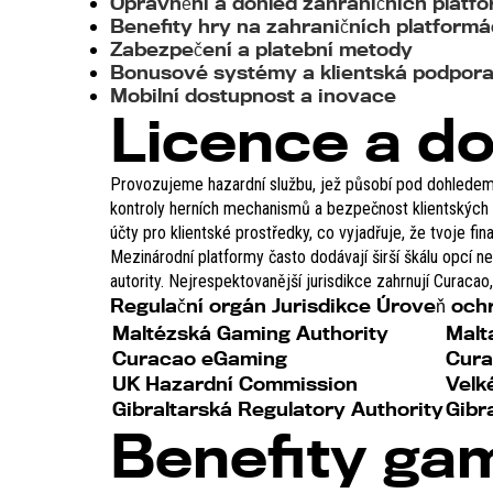
Oprávnění a dohled zahraničních platf
Benefity hry na zahraničních platform
Zabezpečení a platební metody
Bonusové systémy a klientská podpor
Mobilní dostupnost a inovace
Licence a do
Provozujeme hazardní službu, jež působí pod dohledem
kontroly herních mechanismů a bezpečnost klientských a
účty pro klientské prostředky, co vyjadřuje, že tvoje f
Mezinárodní platformy často dodávají širší škálu opcí 
autority. Nejrespektovanější jurisdikce zahrnují Curacao
Regulační orgán Jurisdikce Úroveň och
Maltézská Gaming Authority
Malt
Curacao eGaming
Cur
UK Hazardní Commission
Velk
Gibraltarská Regulatory Authority
Gibr
Benefity gam