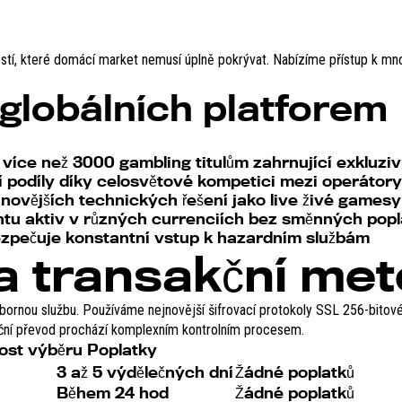
stí, které domácí market nemusí úplně pokrývat. Nabízíme přístup k mno
globálních platforem
 více než 3000 gambling titulům zahrnující exkluz
 podíly díky celosvětové kompetici mezi operátory
novějších technických řešení jako live živé gamesy
u aktiv v různých currenciích bez směnných popl
zpečuje konstantní vstup k hazardním službám
a transakční me
 odbornou službu. Používáme nejnovější šifrovací protokoly SSL 256-bito
anční převod prochází komplexním kontrolním procesem.
ost výběru Poplatky
3 až 5 výdělečných dní
Žádné poplatků
Během 24 hod
Žádné poplatků