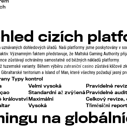
orem
ách
a
hled cizích plat
 uznávaných dohledových úřadů. Naši platformy jsme poskytovány v sou
ktiv. Významným faktem představuje, že Maltská Gaming Authority přijal
inance zůstávají ochráněny samostatně od běžných nákladů platformy.
než tuzemské varianty. Během výběru
zahraniční casino
zůstává klíčové zk
, Gibraltarské teritorium a Island of Man, které všechny požadují jasný 
rany Typy kontrol
a
Velmi vysoká
Pravidelné revi
açao
Standardní až zvýšená
Pravidelné audi
é království
Maximální
Celkový revize,
altar
Vysoká
Tříměsíční repor
ingu na globáln