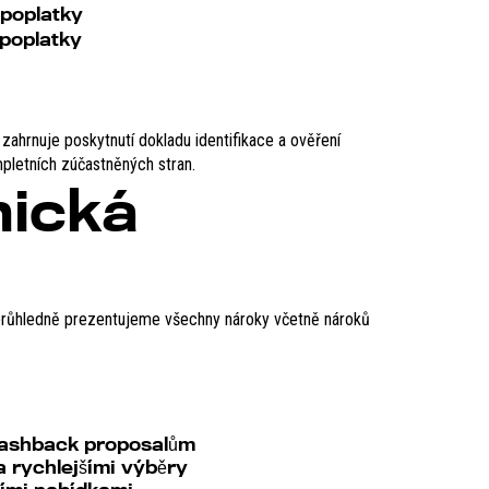
 poplatky
 poplatky
 zahrnuje poskytnutí dokladu identifikace a ověření
pletních zúčastněných stran.
nická
 průhledně prezentujeme všechny nároky včetně nároků
cashback proposalům
 rychlejšími výběry