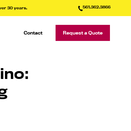
561.362.3866
ver 30 years.
Contact
Request a Quote
ino:
g