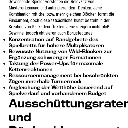
Gewinnende Spieler verstehen die Relevanz von
Mustererkennung und antizipierendem Denken. Jene
Kombination mit drei bzw. mehr gleichen Blöcken formt die
Fundament, doch diese tatsächliche Kunst besteht in der
Kreation von Kaskadeneffekten. Jene steigern nicht bloß
Gewinne, jedoch aktivieren auch Bonusfeatures.
Konzentration auf Randgebiete des
Spielbretts für höhere Multiplikatoren
Bewusste Nutzung von Wild-Blöcken zur
Ergänzung schwieriger Formationen
Taktung der Power-Ups für maximale
Kettenreaktionen
Ressourcenmanagement bei beschränkten
Zügen innerhalb Turniermodi
Angleichung der Wetthöhe basierend auf
Spielverlauf und vorhandenem Budget
Ausschüttungsrate
und