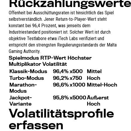
Rückzahlungswert
Offenheit bei Ausschüttungsraten ist hinsichtlich das Spiel
selbstverständlich. Jener Return-to-Player-Wert steht
konstant bei 96,4 Prozent, was jenseits dem
Industriestandard positioniert ist. Solcher Wert ist durch
objektive Testlabore etwa iTech Labs verifiziert und
entspricht den strengsten Regulierungsstandards der Malta
Gaming Authority.
Spielmodus RTP-Wert Höchster
Multiplikator Volatilität
Klassik-Modus
96,4%
x500
Mittel
Turbo-Modus
96,2%
x750
Hoch
Marathon-
96,6%
x1000
Mittel-Hoch
Modus
Jackpot-
95,8%
x5000
Äußerst
Variante
Hoch
Volatilitätsprofile
erfassen