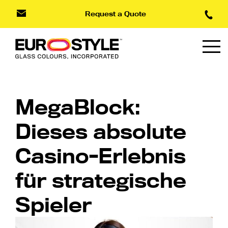
Request a Quote
MegaBlock:
Dieses absolute
Casino-Erlebnis
für strategische
Spieler