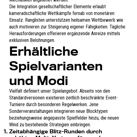
Die Integration gesellschaftlicher Elemente erlaubt
kameradschaftliche Wettkämpfe fernab von monetären
Einsatz. Ranglisten unterstützen heilsamen Wettbewerb wie
auch motivieren zur Steigerung eigener Fähigkeiten. Tägliche
Herausforderungen offerieren ergänzende Anreize mittels
exklusiven Belohnungen.
Erhältliche
Spielvarianten
und Modi
Vielfalt definiert unser Spielangebot. Abseits von den
Standardversionen existieren zeitlich beschränkte Event-
Turniere durch besonderen Regelwerken. Jene
Sonderveranstaltungen integrieren neue Blocktypen
beziehungsweise angepasste Spielfelder hinzu, die neuen
Wind zu bestehende Strategien einbringen.
Zeitabhängige Blitz-Runden durch