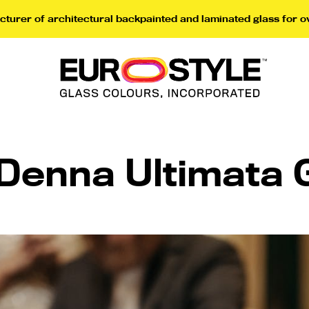
turer of architectural backpainted and laminated glass for o
Denna Ultimata G