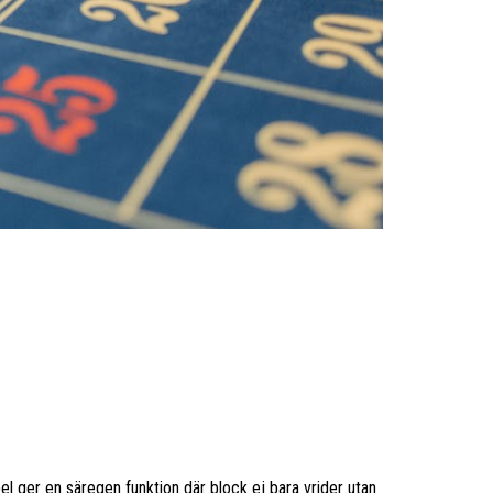
pel ger en
säregen funktion
där block ej bara vrider utan