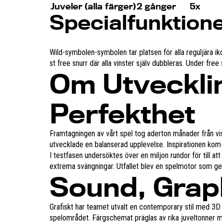
Juveler (alla färger)
2 gånger
5x
Specialfunktion
Wild-symbolen-symbolen tar platsen för alla reguljära 
st free snurr där alla vinster själv dubbleras. Under free 
Om Utvecklin
Perfekthet
Framtagningen av vårt spel tog aderton månader från vi
utvecklade en balanserad upplevelse. Inspirationen kom 
I testfasen undersöktes över en miljon rundor för till a
extrema svängningar. Utfallet blev en spelmotor som ger 
Sound, Grap
Grafiskt har teamet utvalt en contemporary stil med 3D 
spelområdet. Färgschemat präglas av rika juveltonner m