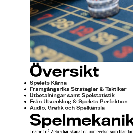
Översikt
Spelets Kärna
Framgångsrika Strategier & Taktiker
Utbetalningar samt Spelstatistik
Från Utveckling & Spelets Perfektion
Audio, Grafik och Spelkänsla
Spelmekani
Teamet på Zebra har skapat en upplevelse som blandar t