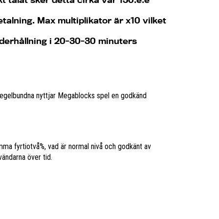
alning. Max multiplikator är x10 vilket
nderhållning i 20-30-30 minuters
r oregelbundna nyttjar Megablocks spel en godkänd
omma fyrtiotvå%
, vad är normal nivå och godkänt av
vändarna över tid.