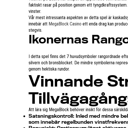
faktiskt rasar på position genom ett tyngdkraftssystem. N
vinster.
Vår mest intressanta aspekten av detta spel är kaskadsy
innebär att
MegaBlock Casino
ett enda drag kan produce
stegvis.
Ikonernas Rang
I detta spel finns det 7 huvudsymboler rangordnade ef
silvern och bronsblocket. De mindre symbolerna represent
genom hektiska rundor.
Vinnande St
Tillvägagång
Att lära sig MegaBlock behöver insikt för dessa särskild
Satsningskontroll:
Inled med mindre belo
som innebär regelbunden vinstfrekvens
Bonusjakt:
Gratissnurr-läget aktiveras