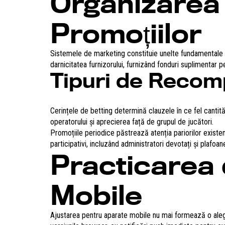
Organizarea
Promoțiilor
Sistemele de marketing constituie unelte fundamentale p
darnicitatea furnizorului, furnizând fonduri suplimentar 
Tipuri de Reco
Cerințele de betting determină clauzele în ce fel canti
operatorului și aprecierea față de grupul de jucători.
Promoțiile periodice păstrează atenția pariorilor existenț
participativi, incluzând administratori devotați și plafoa
Practicarea 
Mobile
Ajustarea pentru aparate mobile nu mai formează o aleger