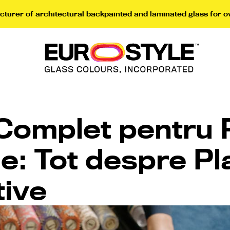
turer of architectural backpainted and laminated glass for o
Complet pentru 
ne: Tot despre P
tive