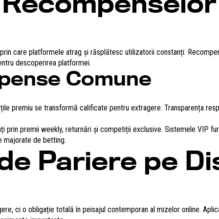
 Recompenselor 
rin care platformele atrag și răsplătesc utilizatorii constanți. Recompe
pentru descoperirea platformei.
mpense Comune
tățile premiu se transformă calificate pentru extragere. Transparența r
i prin premii weekly, returnări și competiții exclusive. Sistemele VIP furn
ne majorate de betting.
de Pariere pe Di
e, ci o obligație totală în peisajul contemporan al mizelor online. Aplic