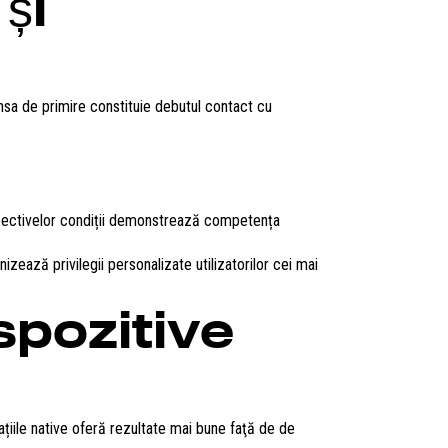
și
nsa de primire constituie debutul contact cu
espectivelor condiții demonstrează competența
izează privilegii personalizate utilizatorilor cei mai
spozitive
ațiile native oferă rezultate mai bune faţă de de