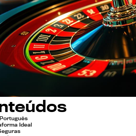
onteúdos
 Português
aforma Ideal
Seguras