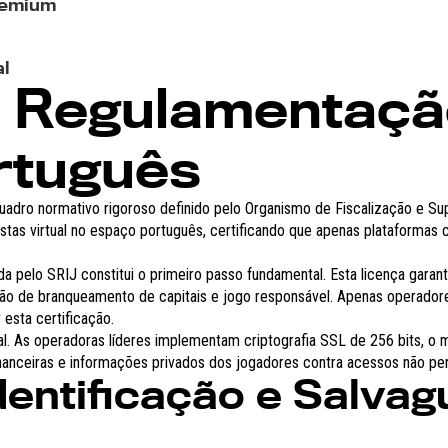
remium
l
 Regulamentaçã
rtuguês
quadro normativo rigoroso definido pelo Organismo de Fiscalização e S
as virtual no espaço português, certificando que apenas plataformas c
da pelo SRIJ constitui o primeiro passo fundamental. Esta licença garan
nção de branqueamento de capitais e jogo responsável. Apenas operado
esta certificação.
tal. As operadoras líderes implementam criptografia SSL de 256 bits, o 
inanceiras e informações privados dos jogadores contra acessos não per
dentificação e Salva