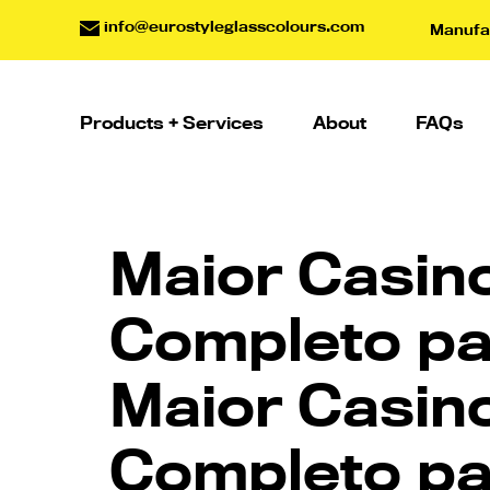
info@eurostyleglasscolours.com
Manufac
Products + Services
About
FAQs
Maior Casino
Completo pa
Maior Casino
Completo pa