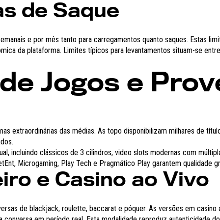
cas de Saque
 semanais e por mês tanto para carregamentos quanto saques. Estas li
mica da plataforma. Limites típicos para levantamentos situam-se ent
 de Jogos e Pro
mas extraordinárias das médias. As topo disponibilizam milhares de títul
ados.
l, incluindo clássicos de 3 cilindros, video slots modernas com múltip
Ent, Microgaming, Play Tech e Pragmático Play garantem qualidade grá
eiro e Casino ao Vivo
versas de blackjack, roulette, baccarat e póquer. As versões em casino
ia conversa em período real. Esta modalidade reproduz autenticidade 