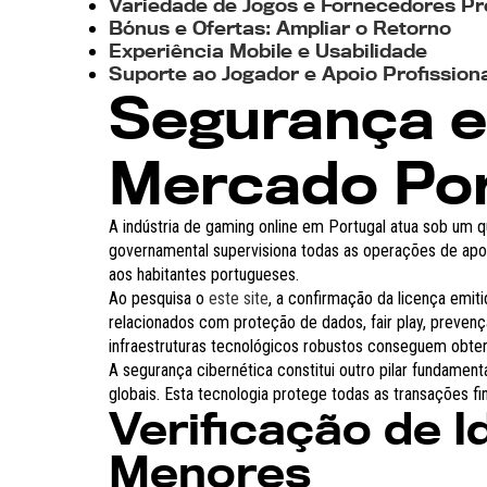
Variedade de Jogos e Fornecedores P
Bónus e Ofertas: Ampliar o Retorno
Experiência Mobile e Usabilidade
Suporte ao Jogador e Apoio Profissiona
Segurança e
Mercado Po
A indústria de gaming online em Portugal atua sob um 
governamental supervisiona todas as operações de apost
aos habitantes portugueses.
Ao pesquisa o
este site
, a confirmação da licença emiti
relacionados com proteção de dados, fair play, preve
infraestruturas tecnológicos robustos conseguem obter 
A segurança cibernética constitui outro pilar fundamen
globais. Esta tecnologia protege todas as transações f
Verificação de I
Menores