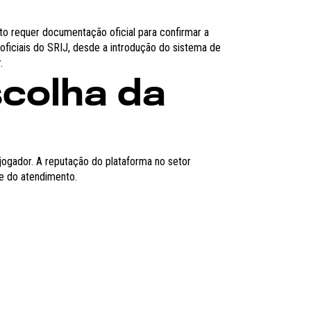
o requer documentação oficial para confirmar a
oficiais do SRIJ, desde a introdução do sistema de
.
scolha da
jogador. A reputação do plataforma no setor
de do atendimento.