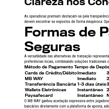
Clareza nos Con
As operadoras premium destacam-se pela transparência a
devem encontrar-se expostos de forma inequívoca. Op
Formas de P
Seguras
A versatilidade nas alternativas de transação represent
preferências locais, combinando soluções tradicionais
Método de Pagamento Tempo de Depós
Cards de Crédito/Débito
Imediato
3
MB WAY
Imediato
2
Transferência Bancária
1-3 dias úteis
3
Wallets Eletrónicas
Instantâneo
2
Paysafecard
Instantâneo
N
O MB WAY ganhou aceitação expressiva entre jogadores 
bancários diretamente com a plataforma de aposta, adi