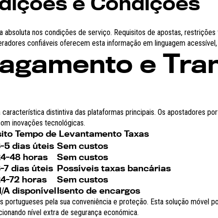
dições e Condições
bsoluta nos condições de serviço. Requisitos de apostas, restrições te
eradores confiáveis oferecem esta informação em linguagem acessível
agamento e Tra
a característica distintiva das plataformas principais. Os apostadores 
 com inovações tecnológicas.
ito Tempo de Levantamento Taxas
-5 dias úteis
Sem custos
4-48 horas
Sem custos
-7 dias úteis
Possíveis taxas bancárias
4-72 horas
Sem custos
/A disponível
Isento de encargos
portugueses pela sua conveniência e proteção. Esta solução móvel poss
cionando nível extra de segurança económica.