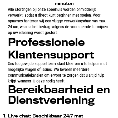
minuten
Alle stortingen bij onze speelhuis worden onmiddellijk
verwerkt, zodat u direct kunt beginnen met spelen. Voor
opnames hanteren wij een vlugge verwerkingsduur van max.
24 uur, waarna het bedrag volgens de voornoemde termijnen
op uw rekening wordt gestort.
Professionele
Klantensupport
Ons toegewijde supportteam staat klaar om u te helpen met
mogelijke vragen of issues. We leveren meerdere
communicatiekanalen om ervoor te zorgen dat u altijd hulp
krijgt wanneer jij deze nodig heeft.
Bereikbaarheid en
Dienstverlening
Live chat:
Beschikbaar 24/7 met