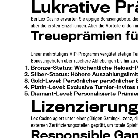
Lukrative P
Bei Lex Casino erwarten Sie üppige Bonusangebote, die 
über die ersten Einzahlungen. Aber die Vorteile enden ni
Treueprämien f
Unser mehrstufiges VIP-Programm vergütet stetige Teiln
Bonusangeboten über raschere Abhebungen bis hin zu 
Bronze-Status: Wöchentliche Reload-
Silber-Status: Höhere Auszahlungslimi
Gold-Level: Persönlicher persönlicher
Platin-Level: Exclusive Turnier-Invite
Diamant-Level: Personalisierte Prämie
Lizenzierun
Lex Casino agiert unter einer gültigen Gaming-Lizenz, d
externen Zertifizierungsstellen geprüft, um totale Spiel
Responsible Ga