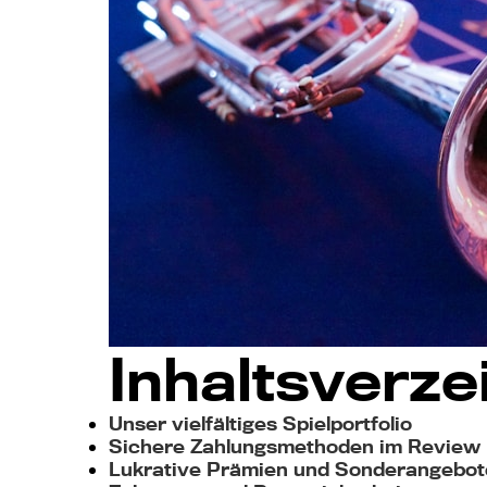
Inhaltsverze
Unser vielfältiges Spielportfolio
Sichere Zahlungsmethoden im Review
Lukrative Prämien und Sonderangebot