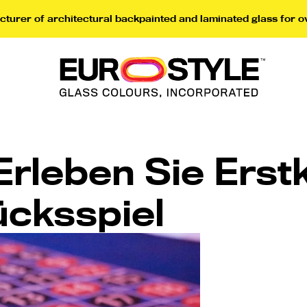
turer of architectural backpainted and laminated glass for o
Erleben Sie Erstk
ücksspiel