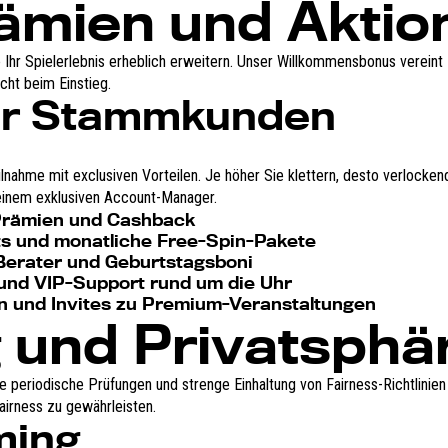
rämien und Aktio
Ihr Spielerlebnis erheblich erweitern. Unser Willkommensbonus vereint 
cht beim Einstieg.
ür Stammkunden
ahme mit exclusiven Vorteilen. Je höher Sie klettern, desto verlockend
einem exklusiven Account-Manager.
Prämien und Cashback
ts und monatliche Free-Spin-Pakete
 Berater und Geburtstagsboni
s und VIP-Support rund um die Uhr
n und Invites zu Premium-Veranstaltungen
g und Privatsphä
ie periodische Prüfungen und strenge Einhaltung von Fairness-Richtlinie
fairness zu gewährleisten.
ming