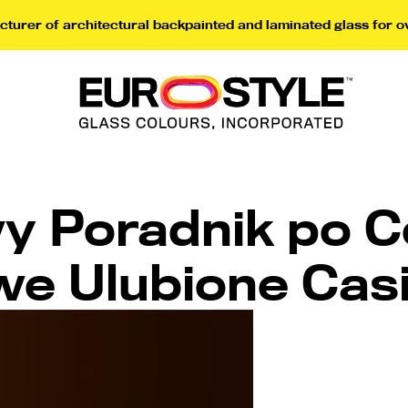
turer of architectural backpainted and laminated glass for o
 Poradnik po Co
e Ulubione Casi