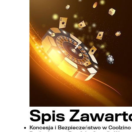
Spis Zawart
Koncesja i Bezpieczeństwo w Coolzino