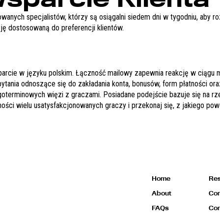
owanych specjalistów, którzy są osiągalni siedem dni w tygodniu, aby r
ję dostosowaną do preferencji klientów.
parcie w języku polskim. Łączność mailowy zapewnia reakcję w ciągu
pytania odnoszące się do zakładania konta, bonusów, form płatności o
goterminowych więzi z graczami. Posiadane podejście bazuje się na rz
ności wielu usatysfakcjonowanych graczy i przekonaj się, z jakiego p
Home
Res
About
Com
FAQs
Con