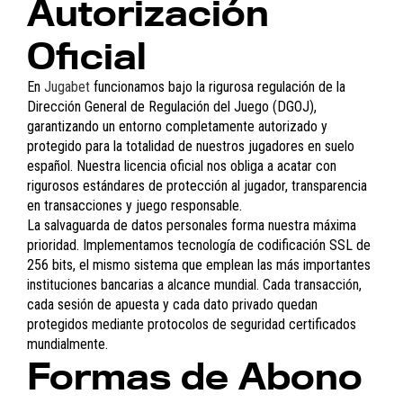
Autorización
Oficial
En
Jugabet
funcionamos bajo la rigurosa regulación de la
Dirección General de Regulación del Juego (DGOJ),
garantizando un entorno completamente autorizado y
protegido para la totalidad de nuestros jugadores en suelo
español. Nuestra licencia oficial nos obliga a acatar con
rigurosos estándares de protección al jugador, transparencia
en transacciones y juego responsable.
La salvaguarda de datos personales forma nuestra máxima
prioridad. Implementamos tecnología de codificación SSL de
256 bits, el mismo sistema que emplean las más importantes
instituciones bancarias a alcance mundial. Cada transacción,
cada sesión de apuesta y cada dato privado quedan
protegidos mediante protocolos de seguridad certificados
mundialmente.
Formas de Abono