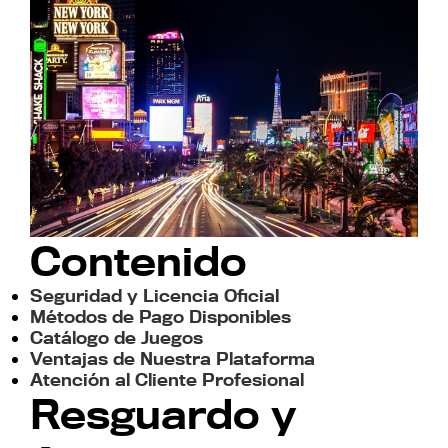
Contenido
Seguridad y Licencia Oficial
Métodos de Pago Disponibles
Catálogo de Juegos
Ventajas de Nuestra Plataforma
Atención al Cliente Profesional
Resguardo y