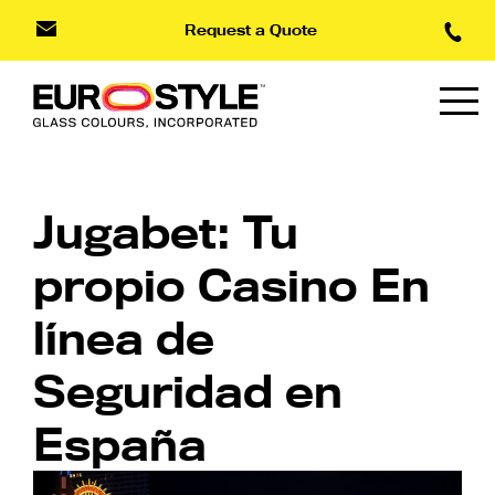
Request a Quote
Jugabet: Tu
propio Casino En
línea de
Seguridad en
España