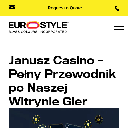
Request a Quote
Janusz Casino –
Pełny Przewodnik
po Naszej
Witrynie Gier