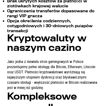
Brak ukrytych kosztów za płatności w
złotówkach krajowej walucie
Ograniczenia transferów dopasowane do
rangi VIP gracza
Opcja określenia codziennych,
cotygodniowych i 30-dniowych pułapów
transakcji
Kryptowaluty w
naszym cazino
Jako jedna z niewielu stron gamingowych w Polsce
prezentujemy pełne obsługę dla Bitcoin, Ethereum, Litecoin
oraz USDT. Płatności kryptowalutowe wyróżniają się
najwyższym stopniem dyskrecji oraz błyskawicznymi
czasami obsługi - większość płatności w Bitcoin realizowana
jest w mniej niż godzinę.
Kompleksowe