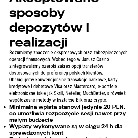
sposoby
depozytów i
realizacji
Rozumiemy znaczenie ekspresowych oraz zabezpieczonych
operacji finansowych. Wobec tego w Janusz Casino
zintegrowaliśmy szeroki zakres opcji transferów
dostosowanych do preferencji polskich klientów.
Obsługujemy konwencjonalne transakcje bankowe, karty
kredytowe i debetowe Visa oraz Mastercard, e-portfele
elektroniczne takie jak Skrill, Neteller, MuchBetter, a również
współczesne metody w kształcie Blik oraz crypto.
Minimalna wpłata stanowi jedynie 20 PLN,
co umożliwia rozpoczęcie sesji nawet przy
małym budżecie
Wypłaty wykonywane są w ciągu 24 h dla
sprawdzonych kont