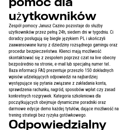
pomoc dla
użytkowników
Zespół pomocy Janusz Cazino pozostaje do służby
użytkowników przez pełną 24h, siedem dni w tygodniu. Ci
doradcy posługują się biegle językiem PL i ukończyli
zaawansowane kursy z dziedziny rozsądnego gamingu oraz
procedur bezpieczeństwa. Klienci mają możliwość
skontaktować się z zespołem poprzez czat na live obecny
bezpośrednio na stronie, e-mail lub specjalną numer tel..
Baza informacji FAQ prezentuje przeszło 150 dokładnych
wpisów udzielających odpowiedzi na najbardziej
występujące się pytania związane z zakładania konta,
sprawdzenia rachunku, nagród, sposobów wpłat czy zasad
konkretnych rozgrywek. Kategoria szkoleniowa dla
początkujących obejmuje dynamiczne poradniki oraz
darmowe edycje demo każdej tytułów, dające możliwość na
trening strategii bez ryzyka gotówkowego.
Odpowiedzialny