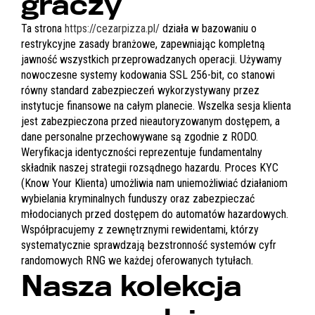
graczy
Ta strona
https://cezarpizza.pl/
działa w bazowaniu o
restrykcyjne zasady branżowe, zapewniając kompletną
jawność wszystkich przeprowadzanych operacji. Używamy
nowoczesne systemy kodowania SSL 256-bit, co stanowi
równy standard zabezpieczeń wykorzystywany przez
instytucje finansowe na całym planecie. Wszelka sesja klienta
jest zabezpieczona przed nieautoryzowanym dostępem, a
dane personalne przechowywane są zgodnie z RODO.
Weryfikacja identyczności reprezentuje fundamentalny
składnik naszej strategii rozsądnego hazardu. Proces KYC
(Know Your Klienta) umożliwia nam uniemożliwiać działaniom
wybielania kryminalnych funduszy oraz zabezpieczać
młodocianych przed dostępem do automatów hazardowych.
Współpracujemy z zewnętrznymi rewidentami, którzy
systematycznie sprawdzają bezstronność systemów cyfr
randomowych RNG we każdej oferowanych tytułach.
Nasza kolekcja