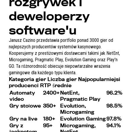
rozgrywek i
deweloperzy
software'u
Janusz Cazino przedstawia portfolio ponad 3000 gier od
najlepszych producentów systemów kasynowego.
Kooperujemy z prestiżowymi dostawcami takimi jak NetEnt,
Microgaming, Pragmatic Play, Evolution Gaming oraz Play'n
GO. Ta różnorodność obiecuje niepowtarzalne wrażenia
gamingowe dla każdego typu klienta.
Kategoria gier Liczba gier Najpopularniejsi
producenci RTP średnie
Automaty
2400+
NetEnt,
96.2%
video
Pragmatic Play
Gry stołowe
350+
Evolution,
98.5%
Microgaming
Gry na live
180+
Evolution Gaming
97.8%
Gry z
95+
Microgaming,
94.1%
jackpotem
NetEnt