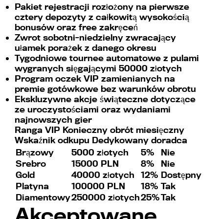
Pakiet rejestracji rozłożony na pierwsze
cztery depozyty z całkowitą wysokością
bonusów oraz free zakręceń
Zwrot sobotni-niedzielny zwracający
ułamek porażek z danego okresu
Tygodniowe tournee automatowe z pulami
wygranych sięgającymi 50000 złotych
Program oczek VIP zamienianych na
premie gotówkowe bez warunków obrotu
Ekskluzywne akcje świąteczne dotyczące
ze uroczystościami oraz wydaniami
najnowszych gier
Ranga VIP Konieczny obrót miesięczny
Wskaźnik odkupu Dedykowany doradca
Brązowy
5000 złotych
5%
Nie
Srebro
15000 PLN
8%
Nie
Gold
40000 złotych
12%
Dostępny
Platyna
100000 PLN
18%
Tak
Diamentowy
250000 złotych
25%
Tak
Akceptowane