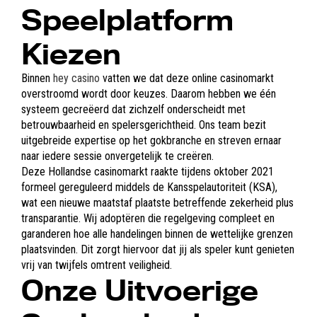
Speelplatform
Kiezen
Binnen
hey casino
vatten we dat deze online casinomarkt
overstroomd wordt door keuzes. Daarom hebben we één
systeem gecreëerd dat zichzelf onderscheidt met
betrouwbaarheid en spelersgerichtheid. Ons team bezit
uitgebreide expertise op het gokbranche en streven ernaar
naar iedere sessie onvergetelijk te creëren.
Deze Hollandse casinomarkt raakte tijdens oktober 2021
formeel gereguleerd middels de Kansspelautoriteit (KSA),
wat een nieuwe maatstaf plaatste betreffende zekerheid plus
transparantie. Wij adoptëren die regelgeving compleet en
garanderen hoe alle handelingen binnen de wettelijke grenzen
plaatsvinden. Dit zorgt hiervoor dat jij als speler kunt genieten
vrij van twijfels omtrent veiligheid.
Onze Uitvoerige