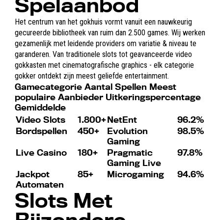
Spelaanbod
Het centrum van het gokhuis vormt vanuit een nauwkeurig
gecureerde bibliotheek van ruim dan 2.500 games. Wij werken
gezamenlijk met leidende providers om variatie & niveau te
garanderen. Van traditionele slots tot geavanceerde video
gokkasten met cinematografische graphics - elk categorie
gokker ontdekt zijn meest geliefde entertainment.
Gamecategorie Aantal Spellen Meest
populaire Aanbieder Uitkeringspercentage
Gemiddelde
Video Slots
1.800+
NetEnt
96.2%
Bordspellen
450+
Evolution
98.5%
Gaming
Live Casino
180+
Pragmatic
97.8%
Gaming Live
Jackpot
85+
Microgaming
94.6%
Automaten
Slots Met