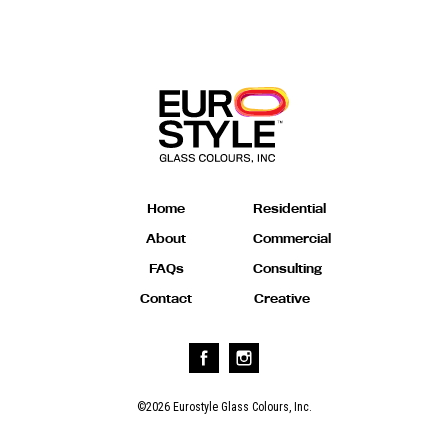
Home
Residential
About
Commercial
FAQs
Consulting
Contact
Creative
©2026 Eurostyle Glass Colours, Inc.