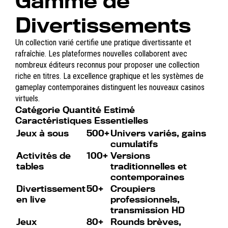
Gamme de
Divertissements
Un collection varié certifie une pratique divertissante et
rafraîchie. Les plateformes nouvelles collaborent avec
nombreux éditeurs reconnus pour proposer une collection
riche en titres. La excellence graphique et les systèmes de
gameplay contemporaines distinguent les nouveaux casinos
virtuels.
Catégorie Quantité Estimé
Caractéristiques Essentielles
Jeux à sous
500+
Univers variés, gains
cumulatifs
Activités de
100+
Versions
tables
traditionnelles et
contemporaines
Divertissement
50+
Croupiers
en live
professionnels,
transmission HD
Jeux
80+
Rounds brèves,