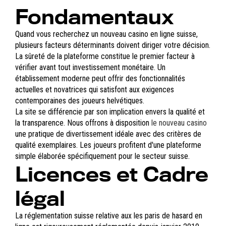
Fondamentaux
Quand vous recherchez un
nouveau casino en ligne suisse
,
plusieurs facteurs déterminants doivent diriger votre décision.
La sûreté de la plateforme constitue le premier facteur à
vérifier avant tout investissement monétaire. Un
établissement moderne peut offrir des fonctionnalités
actuelles et novatrices qui satisfont aux exigences
contemporaines des joueurs helvétiques.
La site se différencie par son implication envers la qualité et
la transparence. Nous offrons à disposition
le nouveau casino
une pratique de divertissement idéale avec des critères de
qualité exemplaires. Les joueurs profitent d'une plateforme
simple élaborée spécifiquement pour le secteur suisse.
Licences et Cadre
légal
La réglementation suisse relative aux les paris de hasard en