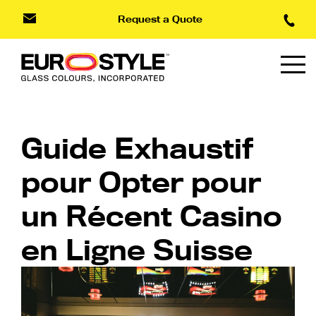
Request a Quote
Guide Exhaustif
pour Opter pour
un Récent Casino
en Ligne Suisse