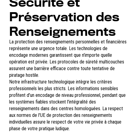
Sécurité et
Préservation des
Renseignements
La protection des renseignements personnelles et financières
représente une urgence totale. Les technologies de
encodage modernes garantissent que n'importe quelle
opération est privée. Les protocoles de sûreté multicouches
assurent une barrière efficace contre toute tentative de
piratage hostile.
Notre infrastructure technologique intègre les critères
professionnels les plus stricts. Les informations sensibles
profitent d'un encodage de niveau professionnel, pendant que
les systèmes fiables stockent l'intégralité des
renseignements dans des centres homologuées. La respect
aux normes de l'UE de protection des renseignements
individuelles assure le respect de votre vie privée à chaque
phase de votre pratique ludique.