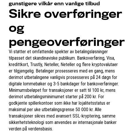
gunstigere vilkår enn vanlige tilbud
Sikre overføringer
og
pengeoverføringer
Vi støtter et omfattende spekter av betalingsløsninger
tilpasset det skandinaviske publikum. Bankoverføring, Visa,
kredittkort, Trustly, Neteller, Neteller og flere kryptovalutaer
er tilgjengelig. Betalinger prosesseres med en gang, mens
derimot utbetalingene vanligvis prosesseres på 24 døgn for
digitale lommebøker og 3-5 bankdager for bankoverføringer.
Minimumsbeløpet for transaksjoner er satt til 100 kr, mens
derimot utbetalingsminimumet starter på 200 kr. For
godkjente spillerkontoer som ikke har lojalitetsstatus er
maksimal per uke utbetalingsgrense 50 000 kr. Alle
transaksjoner sikres med avansert SSL-kryptering, samme
sikkerhetsteknologi som anvendes av internasjonale banker
verden på verdensbasis.