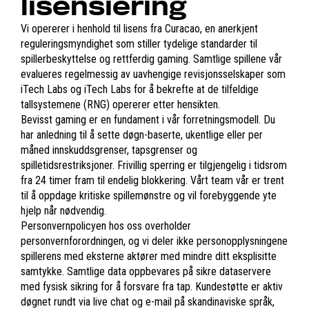
lisensiering
Vi opererer i henhold til lisens fra Curacao, en anerkjent
reguleringsmyndighet som stiller tydelige standarder til
spillerbeskyttelse og rettferdig gaming. Samtlige spillene vår
evalueres regelmessig av uavhengige revisjonsselskaper som
iTech Labs og iTech Labs for å bekrefte at de tilfeldige
tallsystemene (RNG) opererer etter hensikten.
Bevisst gaming er en fundament i vår forretningsmodell. Du
har anledning til å sette døgn-baserte, ukentlige eller per
måned innskuddsgrenser, tapsgrenser og
spilletidsrestriksjoner. Frivillig sperring er tilgjengelig i tidsrom
fra 24 timer fram til endelig blokkering. Vårt team vår er trent
til å oppdage kritiske spillemønstre og vil forebyggende yte
hjelp når nødvendig.
Personvernpolicyen hos oss overholder
personvernforordningen, og vi deler ikke personopplysningene
spillerens med eksterne aktører med mindre ditt eksplisitte
samtykke. Samtlige data oppbevares på sikre dataservere
med fysisk sikring for å forsvare fra tap. Kundestøtte er aktiv
døgnet rundt via live chat og e-mail på skandinaviske språk,