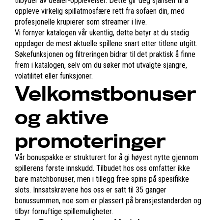
tilbyder av dealer-opplevelser. Dette gir deg sjansen til å
oppleve virkelig spillatmosfære rett fra sofaen din, med
profesjonelle krupierer som streamer i live.
Vi fornyer katalogen vår ukentlig, dette betyr at du stadig
oppdager de mest aktuelle spillene snart etter titlene utgitt.
Søkefunksjonen og filtreringen bidrar til det praktisk å finne
frem i katalogen, selv om du søker mot utvalgte sjangre,
volatilitet eller funksjoner.
Velkomstbonuser
og aktive
promoteringer
Vår bonuspakke er strukturert for å gi høyest nytte gjennom
spillerens første innskudd. Tilbudet hos oss omfatter ikke
bare matchbonuser, men i tillegg free spins på spesifikke
slots. Innsatskravene hos oss er satt til 35 ganger
bonussummen, noe som er plassert på bransjestandarden og
tilbyr fornuftige spillemuligheter.