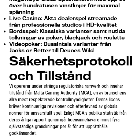
över hundratusen vinstlinjer för maximal
spänning
Live Casino:
Äkta dealerspel streamade
från professionella studios i HD-kvalitet
Bordsspel:
Klassiska varianter samt nutida
tolkningar av poker, blackjack och roulette
Videopoker:
Dussintals varianter från
Jacks or Better till Deuces Wild
Säkerhetsprotokoll
och Tillstånd
Vi opererar under stränga regulatoriska ramverk och innehar
tillstånd från Malta Gaming Authority (MGA), en av branschens
allra mest respekterade kontrollmyndigheter. Denna licens
kräver kontinuerliga revisioner och efterlevnad av globala
normer för ansvarsfullt spel. Enligt MGA:s publika statistik från
deras årliga rapport genomgår licensinnehavare minst fyra
självständiga granskningar per år för att upprätthålla
godkännandet.