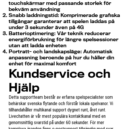
touchskärmar med passande storlek för
bekväm användning
Snabb laddningstid:
Komprimerade grafiska
tillgångar garanterar att spelen laddas på
under 3 sekunder även på 4G
Batterioptimering:
Vår teknik reducerar
energiförbrukning för längre spelsessioner
utan att ladda enheten
Portratt- och landskapsläge:
Automatisk
anpassning beroende på hur du håller din
enhet för maximal komfort
Kundservice och
Hjälp
Detta supportteam består av erfarna spelspecialister som
behärskar svenska flytande och förstår lokala spelvanor. Vi
tillhandahåller multikanal support dygnet runt, året runt.
Livechatten är vår mest populära kontaktkanal med en
genomsnittlig svarstid på under 60 sekunder. För mer
komplexa ärenden finns e-postsupport tillgänglig med svar