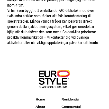
inom 4 tim.
Vi har även byggt ett omfattande FAQ-bibliotek med över
tvåhundra artiklar som täcker allt från kontohantering till
spelstrategier. Många vanliga frågor kan besvaras direkt
genom detta självbetjäningssystem, vilket ger omedelbar
hjälp när du behöver den som mest. GoldenMina prioriterar
proaktiv kommunikation – vi kontaktar dig vid ovanliga
aktiviteter eller när viktiga uppdateringar påverkar ditt konto.
Home
Residential
About
Commercial