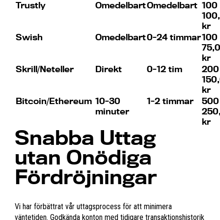
Trustly
Omedelbart
Omedelbart
100 
100
kr
Swish
Omedelbart
0-24 timmar
100 
75,
kr
Skrill/Neteller
Direkt
0-12 tim
200
150
kr
Bitcoin/Ethereum
10-30
1-2 timmar
500
minuter
250
kr
Snabba Uttag
utan Onödiga
Fördröjningar
Vi har förbättrat vår uttagsprocess för att minimera
väntetiden. Godkända konton med tidigare transaktionshistorik