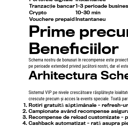
Tranzacție bancar
1-3 perioade busine
Crypto
10-30 min
Vouchere prepaid
Instantaneu
Prime precu
Beneficiilor
Schema nostru de bonusuri în recompense este proiectat c
pe perioade extended privind jucătorii nostri, dar el est
Arhitectura Sche
Sistemul VIP pe nivele crescătoare răsplătește loialitate
crescute precum și acces la events speciale. Toată pari
Rotiri gratuită săptămânale
- refresh-ur
Campionate având recompense asigur
Recompense de reload customizate
- p
Cashback automatizat
- rată asupra pi