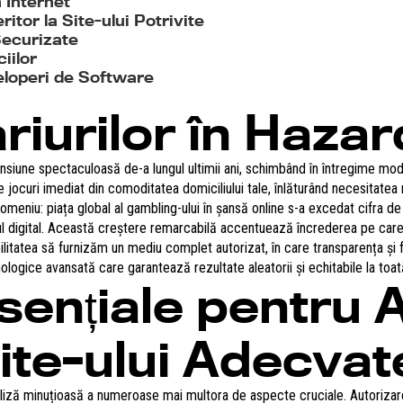
 Internet
itor la Site-ului Potrivite
Securizate
iilor
eloperi de Software
ariurilor în Hazar
siune spectaculoasă de-a lungul ultimii ani, schimbând în întregime mod
jocuri imediat din comoditatea domiciliului tale, înlăturând necesitatea m
iu: piața global al gambling-ului în șansă online s-a excedat cifra de 60
iul digital. Această creștere remarcabilă accentuează încrederea pe care 
ilitatea să furnizăm un mediu complet autorizat, în care transparența și fa
ologice avansată care garantează rezultate aleatorii și echitabile la toat
ențiale pentru 
Site-ului Adecvat
ză minuțioasă a numeroase mai multora de aspecte cruciale. Autorizarea c