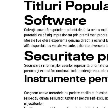
Titluri Popu
Software
Colecția noastră cuprinde producții de de la cei cu mult
potential cu câștig impresionant prin premii mari progre
Mesele live oferă experiența genuină direct la ecranul tă
află disponibile cu variate variante, calibrate diverselor 
Securitate p
Securizarea informațiilor userilor reprezintă prioritate
precum și executăm controale independenți recurente cu 
Instrumente pen
Susținem active metodele cu pariere echilibrat folosind 
respectiv durata sesiunilor. Opțiunea pentru self-exclus
ul jucătorilor.