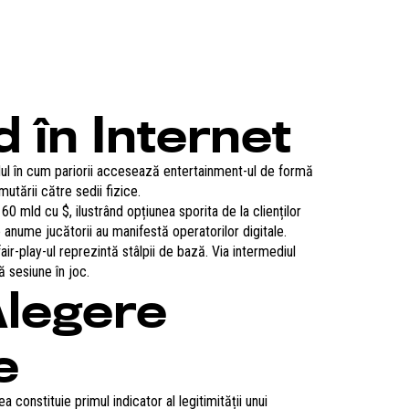
d în Internet
ul în cum pariorii accesează entertainment-ul de formă
utării către sedii fizice.
 mld cu $, ilustrând opțiunea sporita de la clienților
anume jucătorii au manifestă operatorilor digitale.
ir-play-ul reprezintă stâlpii de bază. Via intermediul
ă sesiune în joc.
Alegere
e
onstituie primul indicator al legitimității unui