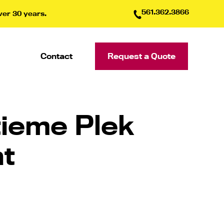
561.362.3866
ver 30 years.
Contact
Request a Quote
tieme Plek
nt