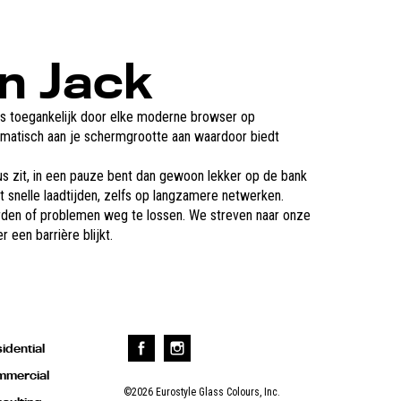
n Jack
 is toegankelijk door elke moderne browser op
omatisch aan je schermgrootte aan waardoor biedt
bus zit, in een pauze bent dan gewoon lekker op de bank
t snelle laadtijden, zelfs op langzamere netwerken.
orden of problemen weg te lossen. We streven naar onze
een barrière blijkt.
idential
mercial
©2026 Eurostyle Glass Colours, Inc.