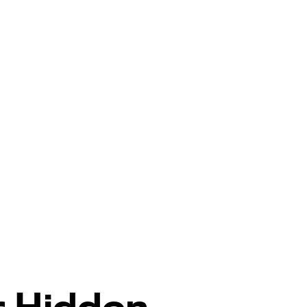
 Hidden