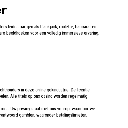
er
rs leiden partijen als blackjack, roulette, baccarat en
dere beeldhoeken voor een volledig immersieve ervaring.
thouders in deze online gokindustrie. De licentie
len. Alle titels op ons casino worden regelmatig
ermen. Uw privacy staat met ons voorop, waardoor we
erantwoord gamblen, waaronder betalingslimieten,