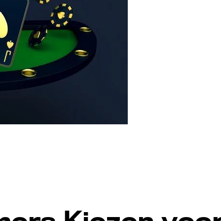
ers Kiezen voor