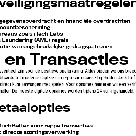
veiligingsmaatregele
e gegevensoverdracht en financiële overdrachten
accountbescherming
ureaus zoals iTech Labs
 Laundering (AML) regels
tie van ongebruikelijke gedragspatronen
 en Transacties
sentieel zijn voor de positieve spelervaring. Aldus bieden we ons bree
ditcards tot moderne digitale en cryptocurrencies - bij Hidden Jack tref j
j direct kunt aanvangen met spelen. Voor opnames hanteren wij een ver
 sneller. De meeste digitale opnames worden tijdens 24 uur afgehandeld,
taalopties
ok MuchBetter voor rappe transacties
 directe stortingsverwerking