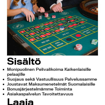
Sisältö
Monipuolinen Pelivalikoima Kaikenlaisille
pelaajille
Suojaus sekä Vastuullisuus Palvelussamme
Joustavat Maksumenetelmät Suomalaisille
Bonusjärjestelmämme Toiminta
Asiakaspalvelun Tavoitettavuus
Laaja