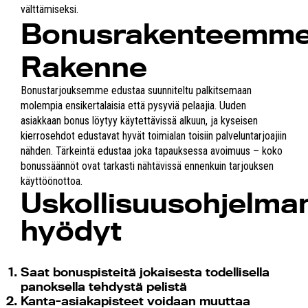
välttämiseksi.
Bonusrakenteemm
Rakenne
Bonustarjouksemme edustaa suunniteltu palkitsemaan
molempia ensikertalaisia että pysyviä pelaajia. Uuden
asiakkaan bonus löytyy käytettävissä alkuun, ja kyseisen
kierrosehdot edustavat hyvät toimialan toisiin palveluntarjoajiin
nähden. Tärkeintä edustaa joka tapauksessa avoimuus – koko
bonussäännöt ovat tarkasti nähtävissä ennenkuin tarjouksen
käyttöönottoa.
Uskollisuusohjelma
hyödyt
Saat bonuspisteitä jokaisesta todellisella
panoksella tehdystä pelistä
Kanta-asiakapisteet voidaan muuttaa