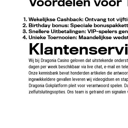
Voordelen voor 
Wekelijkse Cashback:
Ontvang tot vijft
Birthday bonus:
Speciale bonuspakkett
Snellere Uitbetalingen:
VIP-spelers gen
Unieke Toernooien:
Maandelijkse wedstr
Klantenservi
Wij bij Dragonia Casino geloven dat uitstekende onders
dagen per week beschikbaar via live chat, e-mail en tel
Onze kennisbank bevat honderden artikelen die antwoo
ingewikkeldere gevallen leveren wij videogidsen en sta
Dragonia Gokplatform pleit voor verantwoord spelen. Da
zelfuitsluitingsopties. Ons team is getraind om signalen