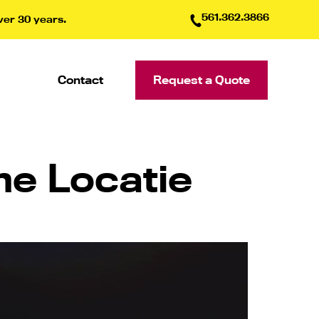
561.362.3866
ver 30 years.
Contact
Request a Quote
me Locatie