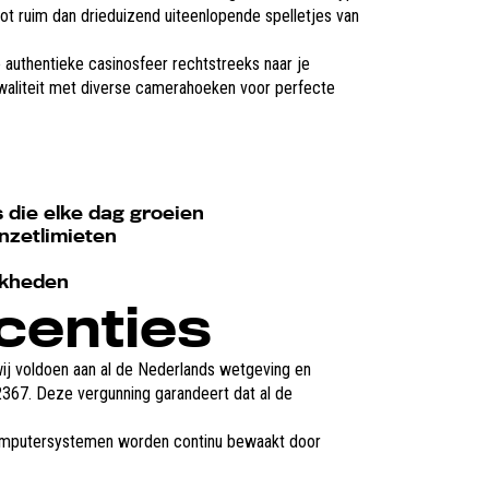
tot ruim dan drieduizend uiteenlopende spelletjes van
e authentieke casinosfeer rechtstreeks naar je
 kwaliteit met diverse camerahoeken voor perfecte
 die elke dag groeien
nzetlimieten
jkheden
centies
wij voldoen aan al de Nederlands wetgeving en
2367. Deze vergunning garandeert dat al de
 computersystemen worden continu bewaakt door