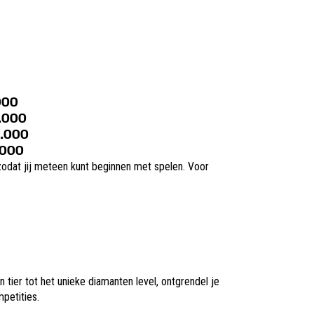
000
0.000
0.000
.000
zodat jij meteen kunt beginnen met spelen. Voor
tier tot het unieke diamanten level, ontgrendel je
petities.