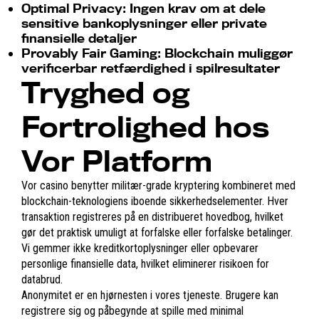
Optimal Privacy:
Ingen krav om at dele
sensitive bankoplysninger eller private
finansielle detaljer
Provably Fair Gaming:
Blockchain muliggør
verificerbar retfærdighed i spilresultater
Tryghed og
Fortrolighed hos
Vor Platform
Vor casino benytter militær-grade kryptering kombineret med
blockchain-teknologiens iboende sikkerhedselementer. Hver
transaktion registreres på en distribueret hovedbog, hvilket
gør det praktisk umuligt at forfalske eller forfalske betalinger.
Vi gemmer ikke kreditkortoplysninger eller opbevarer
personlige finansielle data, hvilket eliminerer risikoen for
databrud.
Anonymitet er en hjørnesten i vores tjeneste. Brugere kan
registrere sig og påbegynde at spille med minimal