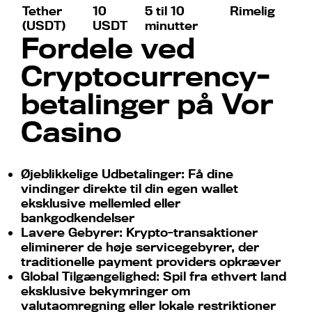
Tether
10
5 til 10
Rimelig
(USDT)
USDT
minutter
Fordele ved
Cryptocurrency-
betalinger på Vor
Casino
Øjeblikkelige Udbetalinger:
Få dine
vindinger direkte til din egen wallet
eksklusive mellemled eller
bankgodkendelser
Lavere Gebyrer:
Krypto-transaktioner
eliminerer de høje servicegebyrer, der
traditionelle payment providers opkræver
Global Tilgængelighed:
Spil fra ethvert land
eksklusive bekymringer om
valutaomregning eller lokale restriktioner