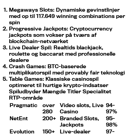
Megaways Slots:
Dynamiske gevinstlinjer
med op til 117.649 winning combinations per
spin
Progressive Jackpots:
Cryptocurrency
jackpots som vokser på tværs af
blockchain-netværket
Live Dealer Spil:
Realtids blackjack,
roulette og baccarat med professionelle
dealere
Crash Games:
BTC-baserede
multiplikatorspil med provably fair teknologi
Table Games:
Klassiske casinospil
optimeret til hurtige krypto-indsatser
Spiludbyder Mængde Titler Specialitet
RTP-område
Pragmatic
over
Video slots, Live
94-
280
Casino
97%
NetEnt
200+
Branded Slots,
95-
Jackpots
98%
Evolution
150+
Live-dealer
97-