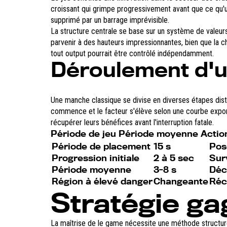
croissant qui grimpe progressivement avant que ce qu'un
supprimé par un barrage imprévisible.
La structure centrale se base sur un système de valeurs 
parvenir à des hauteurs impressionnantes, bien que la 
tout output pourrait être contrôlé indépendamment.
Déroulement d'
Une manche classique se divise en diverses étapes disti
commence et le facteur s'élève selon une courbe exponen
récupérer leurs bénéfices avant l'interruption fatale.
Période de jeu Période moyenne Actio
Période de placement
15 s
Pos
Progression initiale
2 à 5 sec
Sur
Période moyenne
3-8 s
Déc
Région à élevé danger
Changeante
Réc
Stratégie ga
La maîtrise de le game nécessite une méthode structuré