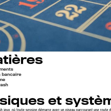
tières
ements
n bancaire
ème
rash
asiques et systè
sh jeux, où toute session démarre avec un oiseau parcourant une route d