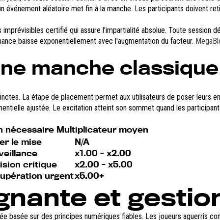
 événement aléatoire met fin à la manche. Les participants doivent ret
imprévisibles certifié qui assure l'impartialité absolue. Toute session 
chance baisse exponentiellement avec l'augmentation du facteur.
MegaBlo
une manche classique
nctes. La étape de placement permet aux utilisateurs de poser leurs enje
tielle ajustée. Le excitation atteint son sommet quand les participants
n nécessaire Multiplicateur moyen
er le mise
N/A
veillance
x1.00 - x2.00
ision critique
x2.00 - x5.00
upération urgent
x5.00+
gnante et gestio
e basée sur des principes numériques fiables. Les joueurs aguerris cons