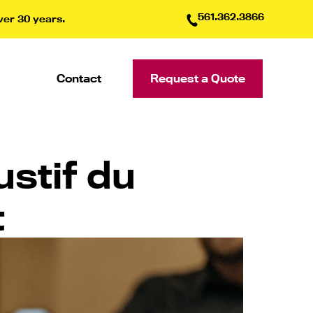
561.362.3866
ver 30 years.
Contact
Request a Quote
ustif du
t