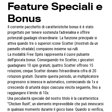
Feature Speciali e
Bonus
Il corrente pacchetto di caratteristiche bonus è è stato
progettato per tenere sostenuta l'adrenalina e offrire
potenziali guadagni straordinarie. La funzione principale si
attiva quando tre o superiori icone Scatter (mostrati da un
pannello stradale) compaiono insieme sui rulli.
La modalità Free Spins rappresenta il cuore pulsante
dell'giocata bonus. Conseguendo tre Scatter, i giocatori
guadagnano 10 spin gratuiti; quattro Scatter offrono 15
rotazioni; cinque Scatter donano l'straordinaria cifra di 20
rotazioni gratuiti. Durante questa periodo, un multiplicatore
progressivo si innesca in automatico, cominciando da 1x e
crescendo di un'unità dopo ciascuna vincita seguente, fino a
raggiungere il limite di 10x.
Una peculiarità speciale del nostro titolo è la caratteristica
"Chicken Rush", un elemento imprevedibile che può innescarsi
in qualsiasi momento durante il gioco base. Quando si verifica,