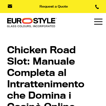
Request a Quote
Chicken Road
Slot: Manuale
Completa al
Intrattenimento
che Domina i