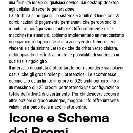
una fruibilità ideale su qualsiasi device, dai desktop desktop
agli cellulari di recente generazione.
La struttura si poggia su un sistema a 5 rulli e 3 linee, con 25
combinazioni di pagamento permanenti che percorrono lo
monitor in configurazioni multiple. Differentemente dalle
macchinette standard, abbiamo implementato un meccanismo
di pagamento doppio che abilita ai player di ottenere serie
vincenti sia da sinistra verso dx che da dritta verso sinistra,
raddoppiando di effettivamente le possibilità di successo in
qualsiasi singolo giro.
Il intervallo di puntata è stato tarato per rispondere sia i player
casual che gli grossi roller più pretenziosi. Le scommesse
cominciano da un limite inferiore di 0,25 unità per giro fino a
un massimo di 125 crediti, permettendo una configurazione
totale dell'attività di divertimento. Per chi desidera scoprire
altre opzioni di gioco analoghe,
maggiori info
offre un'scelta
valida nel mondo delle macchinette online.
Icone e Schema
dei Premi