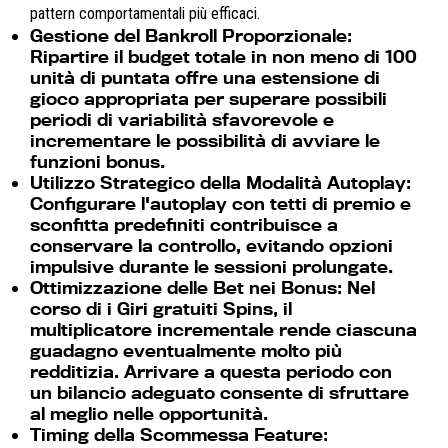
pattern comportamentali più efficaci.
Gestione del Bankroll Proporzionale:
Ripartire il budget totale in non meno di 100
unità di puntata offre una estensione di
gioco appropriata per superare possibili
periodi di variabilità sfavorevole e
incrementare le possibilità di avviare le
funzioni bonus.
Utilizzo Strategico della Modalità Autoplay:
Configurare l'autoplay con tetti di premio e
sconfitta predefiniti contribuisce a
conservare la controllo, evitando opzioni
impulsive durante le sessioni prolungate.
Ottimizzazione delle Bet nei Bonus:
Nel
corso di i Giri gratuiti Spins, il
multiplicatore incrementale rende ciascuna
guadagno eventualmente molto più
redditizia. Arrivare a questa periodo con
un bilancio adeguato consente di sfruttare
al meglio nelle opportunità.
Timing della Scommessa Feature: