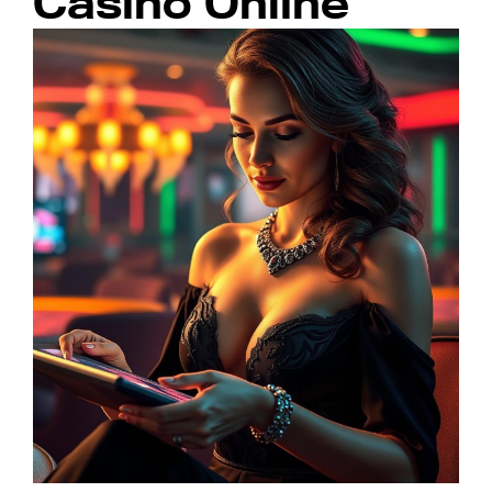
Casinò Online