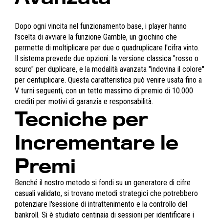
Dopo ogni vincita nel funzionamento base, i player hanno
l'scelta di avviare la funzione Gamble, un giochino che
permette di moltiplicare per due o quadruplicare l'cifra vinto.
Il sistema prevede due opzioni: la versione classica "rosso o
scuro" per duplicare, e la modalità avanzata "indovina il colore"
per centuplicare. Questa caratteristica può venire usata fino a
V turni seguenti, con un tetto massimo di premio di 10.000
crediti per motivi di garanzia e responsabilità.
Tecniche per
Incrementare le
Premi
Benché il nostro metodo si fondi su un generatore di cifre
casuali validato, si trovano metodi strategici che potrebbero
potenziare l'sessione di intrattenimento e la controllo del
bankroll. Si è studiato centinaia di sessioni per identificare i