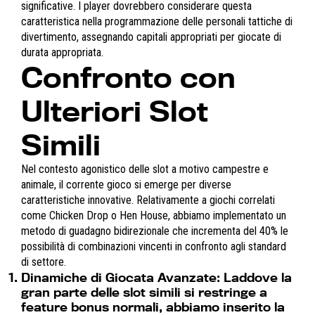
significative. I player dovrebbero considerare questa
caratteristica nella programmazione delle personali tattiche di
divertimento, assegnando capitali appropriati per giocate di
durata appropriata.
Confronto con
Ulteriori Slot
Simili
Nel contesto agonistico delle slot a motivo campestre e
animale, il corrente gioco si emerge per diverse
caratteristiche innovative. Relativamente a giochi correlati
come Chicken Drop o Hen House, abbiamo implementato un
metodo di guadagno bidirezionale che incrementa del 40% le
possibilità di combinazioni vincenti in confronto agli standard
di settore.
Dinamiche di Giocata Avanzate:
Laddove la
gran parte delle slot simili si restringe a
feature bonus normali, abbiamo inserito la