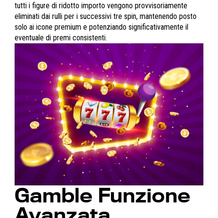
tutti i figure di ridotto importo vengono provvisoriamente
eliminati dai rulli per i successivi tre spin, mantenendo posto
solo ai icone premium e potenziando significativamente il
eventuale di premi consistenti.
Gamble Funzione
Avanzata