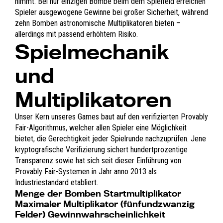
nimmt. Bei nur einzigen Bombe beim dem Spielfeld erreichen
Spieler ausgewogene Gewinne bei großer Sicherheit, während
zehn Bomben astronomische Multiplikatoren bieten –
allerdings mit passend erhöhtem Risiko.
Spielmechanik
und
Multiplikatoren
Unser Kern unseres Games baut auf den verifizierten Provably
Fair-Algorithmus, welcher allen Spieler eine Möglichkeit
bietet, die Gerechtigkeit jeder Spielrunde nachzuprüfen. Jene
kryptografische Verifizierung sichert hundertprozentige
Transparenz sowie hat sich seit dieser Einführung von
Provably Fair-Systemen in Jahr anno 2013 als
Industriestandard etabliert.
Menge der Bomben Startmultiplikator
Maximaler Multiplikator (fünfundzwanzig
Felder) Gewinnwahrscheinlichkeit