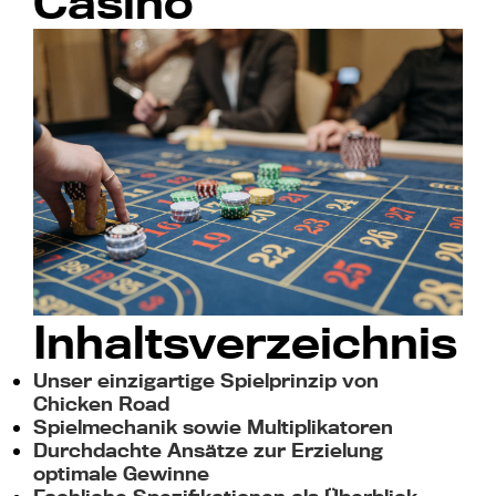
Casino
Inhaltsverzeichnis
Unser einzigartige Spielprinzip von
Chicken Road
Spielmechanik sowie Multiplikatoren
Durchdachte Ansätze zur Erzielung
optimale Gewinne