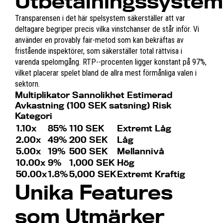
Utbetalningssystem
Transparensen i det här spelsystem säkerställer att var
deltagare begriper precis vilka vinstchanser de står inför. Vi
använder en provably fair-metod som kan bekräftas av
fristående inspektörer, som säkerställer total rättvisa i
varenda spelomgång. RTP--procenten ligger konstant på 97%,
vilket placerar spelet bland de allra mest förmånliga valen i
sektorn.
Multiplikator Sannolikhet Estimerad
Avkastning (100 SEK satsning) Risk
Kategori
1.10x
85%
110 SEK
Extremt Låg
2.00x
49%
200 SEK
Låg
5.00x
19%
500 SEK
Mellannivå
10.00x
9%
1,000 SEK
Hög
50.00x
1.8%
5,000 SEK
Extremt Kraftig
Unika Features
som Utmärker