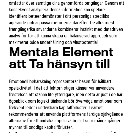
omfattar över samtliga dina genomförda omgångar. Genom att
konsekvent analysera denna information kan spelare
identifiera beteendemönster i ditt personliga specifika
agerande och anpassa metoderna därefter. De allra mest
framgångsrika användarna kombinerar instinkt med datadriven
analys för för att kunna skapa en balanserad approach som
maximerar både underhållning och vinstpotential.
Mentala Element
att Ta hänsyn till
Emotionell behärskning representerar basen för hållbart
spelaktivitet. I det att faktorn stiger känner var användare
frestelsen att stanna lite ytterligare, men detta är just i de här
ögonblick som logiskt tänkande bör överväga emotioner som
frekvent leder i undvikbara kapitalförluster. Teamet
rekommenderar att använda plattformens färdiga självgående
alternativ för att undvika impulsiva beslut som många gånger
mynnar till onödiga kapitalförluster.