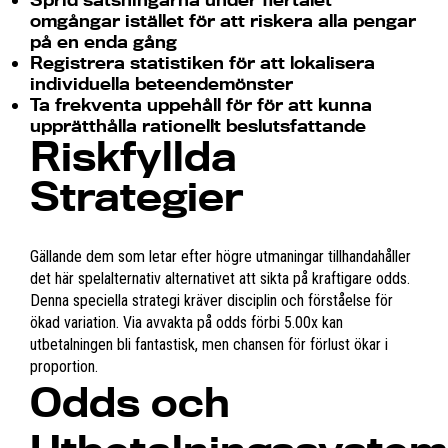
omgångar istället för att riskera alla pengar
på en enda gång
Registrera statistiken för att lokalisera
individuella beteendemönster
Ta frekventa uppehåll för för att kunna
upprätthålla rationellt beslutsfattande
Riskfyllda
Strategier
Gällande dem som letar efter högre utmaningar tillhandahåller
det här spelalternativ alternativet att sikta på kraftigare odds.
Denna speciella strategi kräver disciplin och förståelse för
ökad variation. Via avvakta på odds förbi 5.00x kan
utbetalningen bli fantastisk, men chansen för förlust ökar i
proportion.
Odds och