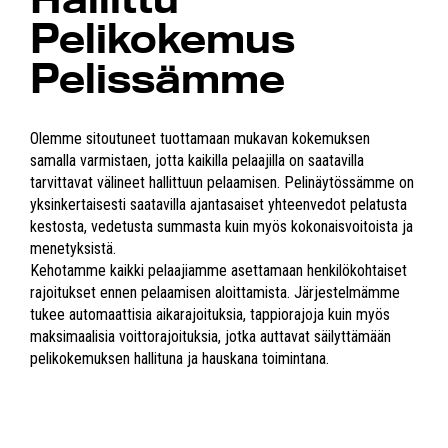
Pelikokemus
Pelissämme
Olemme sitoutuneet tuottamaan mukavan kokemuksen
samalla varmistaen, jotta kaikilla pelaajilla on saatavilla
tarvittavat välineet hallittuun pelaamisen. Pelinäytössämme on
yksinkertaisesti saatavilla ajantasaiset yhteenvedot pelatusta
kestosta, vedetusta summasta kuin myös kokonaisvoitoista ja
menetyksistä.
Kehotamme kaikki pelaajiamme asettamaan henkilökohtaiset
rajoitukset ennen pelaamisen aloittamista. Järjestelmämme
tukee automaattisia aikarajoituksia, tappiorajoja kuin myös
maksimaalisia voittorajoituksia, jotka auttavat säilyttämään
pelikokemuksen hallituna ja hauskana toimintana.