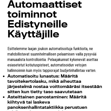
Automaattiset
toiminnot
Edistyneille
Käyttäjille
Esittelemme laajan joukon automatisoituja funktioita, ne
mahdollistavat suunnitelmallisen pelaamisen vailla pysyvää
manuaalista kontrollointia. Pelaajakunnat kykenevät asettaa
esiasetetut kotiutuspisteet, automatisoidun vetojen
hallinnoinnin kuin myös tappiorajat budjetinhallintaa varten.
Automatisoitu lunastus:
Määritä
tavoitekertolasku, mikä aiheuttaa
järjestelmä nostaa voittomääräsi itsestään
sitten kun tietty taso saavutetaan
Asteittainen panostaminen:
Määritä
kiihtyvä tai laskeva
panoksenhallintataktiikka perustuen