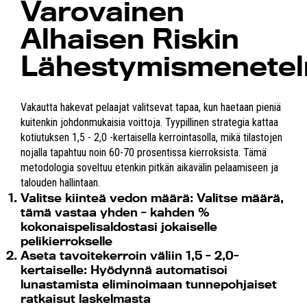
Varovainen
Alhaisen Riskin
Lähestymismenete
Vakautta hakevat pelaajat valitsevat tapaa, kun haetaan pieniä
kuitenkin johdonmukaisia voittoja. Tyypillinen strategia kattaa
kotiutuksen 1,5 - 2,0 -kertaisella kerrointasolla, mikä tilastojen
nojalla tapahtuu noin 60-70 prosentissa kierroksista. Tämä
metodologia soveltuu etenkin pitkän aikavälin pelaamiseen ja
talouden hallintaan.
Valitse kiinteä vedon määrä:
Valitse määrä,
tämä vastaa yhden - kahden %
kokonaispelisaldostasi jokaiselle
pelikierrokselle
Aseta tavoitekerroin väliin 1,5 - 2,0-
kertaiselle:
Hyödynnä automatisoi
lunastamista eliminoimaan tunnepohjaiset
ratkaisut laskelmasta