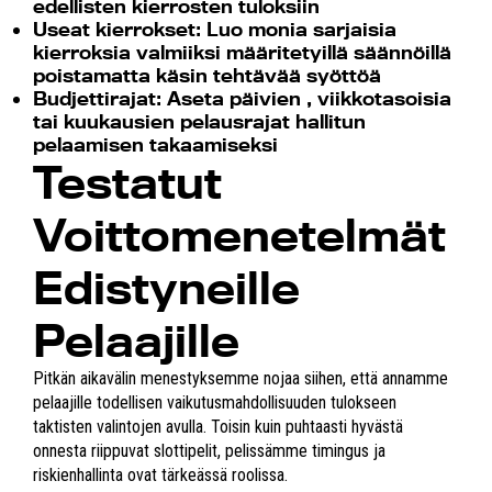
edellisten kierrosten tuloksiin
Useat kierrokset:
Luo monia sarjaisia
kierroksia valmiiksi määritetyillä säännöillä
poistamatta käsin tehtävää syöttöä
Budjettirajat:
Aseta päivien , viikkotasoisia
tai kuukausien pelausrajat hallitun
pelaamisen takaamiseksi
Testatut
Voittomenetelmät
Edistyneille
Pelaajille
Pitkän aikavälin menestyksemme nojaa siihen, että annamme
pelaajille todellisen vaikutusmahdollisuuden tulokseen
taktisten valintojen avulla. Toisin kuin puhtaasti hyvästä
onnesta riippuvat slottipelit, pelissämme timingus ja
riskienhallinta ovat tärkeässä roolissa.